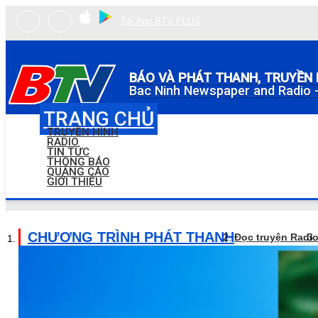
Tải App BTV PLUS
BÁO VÀ PHÁT THANH, TRUYỀN 
Bac Ninh Newspaper and Radio -
TRANG CHỦ
TRUYỀN HÌNH
RADIO
TIN TỨC
THÔNG BÁO
QUẢNG CÁO
GIỚI THIỆU
CHƯƠNG TRÌNH PHÁT THANH
Đọc truyện Radi