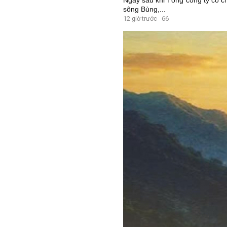
Ngay sau khi Tổng công ty có c
sông Bùng,...
12 giờ trước
66