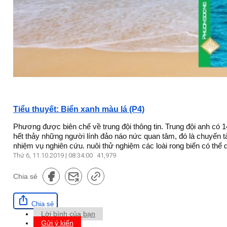
Tiểu thuyết: Biển xanh màu lá (P4)
Phương được biên chế về trung đội thông tin. Trung đội anh có 
hết thảy những người lính đảo náo nức quan tâm, đó là chuyến tà
nhiệm vụ nghiên cứu. nuôi thử nghiệm các loài rong biển có thể
Thứ 6, 11.10.2019 | 08:34:00
41,979
Chia sẻ
Chia sẻ
Lời bình của bạn
Gửi ý kiến