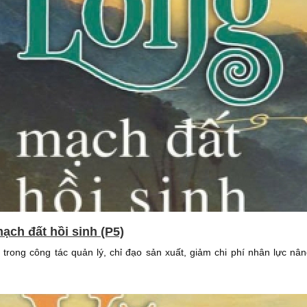
ạch đất hồi sinh (P5)
trong công tác quản lý, chỉ đạo sản xuất, giảm chi phí nhân lực nâ