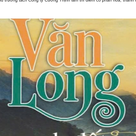
hủ trương tách Công ty Cường Thịnh làm thí điểm cổ phần hóa, thành 