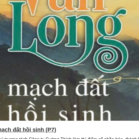
ạch đất hồi sinh (P7)