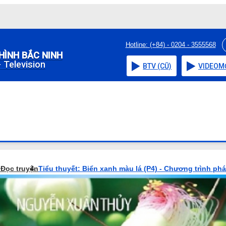
Hotline: (+84) - 0204 - 3555568
HÌNH BẮC NINH
 Television
BTV (CŨ)
VIDEO
M
o
Đọc truyện
Tiểu thuyết: Biển xanh màu lá (P4) - Chương trình phá