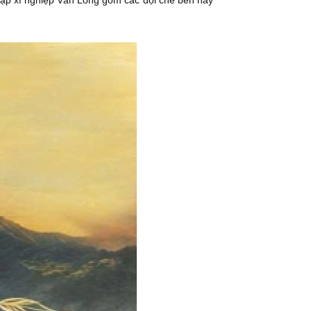
lập xí nghiệp Văn Long gồm các đội chè bên này