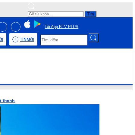
Tìm
Tải App BTV PLUS
ỚI
TIN
MỚI
t thanh