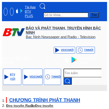
Tải App
BTV
Tìm
PLUS
BÁO VÀ PHÁT THANH, TRUYỀN HÌNH BẮC
NINH
Bac Ninh Newspaper and Radio - Television
VIDEO
MỚI
TIN
MỚI
Hotline: (+84) - 0204 -
Tải App BTV
3555568
PLUS
BTV
VIDEO
MỚI
TIN
MỚI
(CŨ)
CHƯƠNG TRÌNH PHÁT THANH
Đọc truyện Radio
Đọc truyện