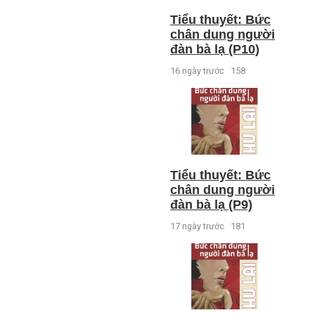
Tiểu thuyết: Bức
chân dung người
đàn bà lạ (P10)
16 ngày trước
158
Tiểu thuyết: Bức
chân dung người
đàn bà lạ (P9)
17 ngày trước
181