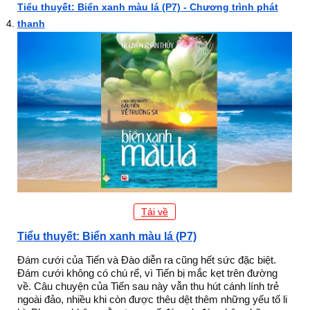
Tiểu thuyết: Biển xanh màu lá (P7) - Chương trình phát
thanh
Tải về
Tiểu thuyết: Biển xanh màu lá (P7)
Đám cưới của Tiến và Đào diễn ra cũng hết sức đặc biệt.
Đám cưới không có chú rể, vì Tiến bị mắc kẹt trên đường
về. Câu chuyện của Tiến sau này vẫn thu hút cánh lính trẻ
ngoài đảo, nhiều khi còn được thêu dệt thêm những yếu tố li