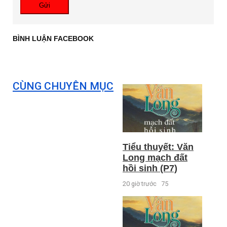
Gửi
BÌNH LUẬN FACEBOOK
CÙNG CHUYÊN MỤC
Tiểu thuyết: Văn
Long mạch đất
hồi sinh (P7)
20 giờ trước
75