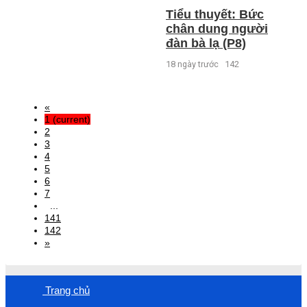
Tiểu thuyết: Bức
chân dung người
đàn bà lạ (P8)
18 ngày trước
142
«
1
(current)
2
3
4
5
6
7
...
141
142
»
Trang chủ