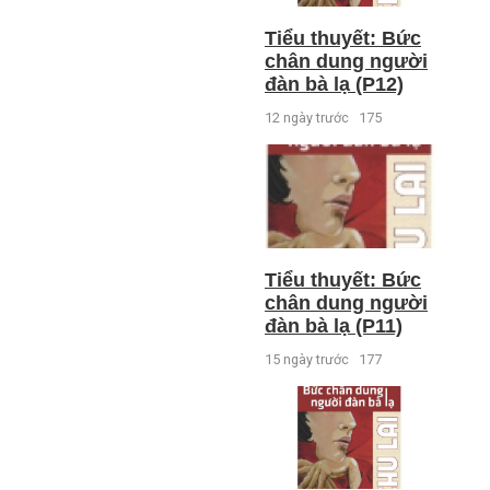
Tiểu thuyết: Bức
chân dung người
đàn bà lạ (P12)
12 ngày trước
175
Tiểu thuyết: Bức
chân dung người
đàn bà lạ (P11)
15 ngày trước
177