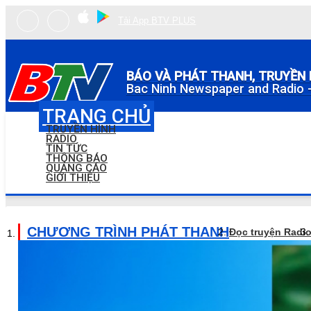
Tải App BTV PLUS
BÁO VÀ PHÁT THANH, TRUYỀN 
Bac Ninh Newspaper and Radio -
TRANG CHỦ
TRUYỀN HÌNH
RADIO
TIN TỨC
THÔNG BÁO
QUẢNG CÁO
GIỚI THIỆU
CHƯƠNG TRÌNH PHÁT THANH
Đọc truyện Radi