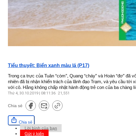
Tiểu thuyết: Biển xanh màu lá (P17)
Trong ca trực của Tuân “còm”, Quang “cháy” và Hoàn “đơ” đã vô tì
nhiên đã bị nhận khiển trách của lãnh đạo Trạm, và yêu cầu tới 
với cô. Hằng không chấp nhặt hành động trẻ con của ba chàng lính
Thứ 4, 30.10.2019 | 08:11:36
21,551
Chia sẻ
Chia sẻ
Lời bình của bạn
Gửi ý kiến