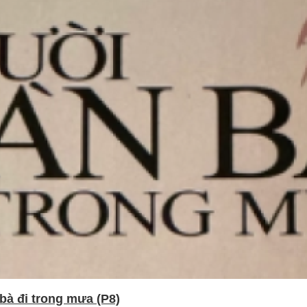
bà đi trong mưa (P8)