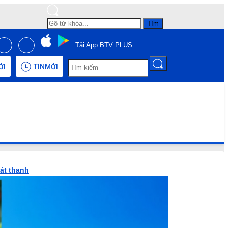
Tìm
Tải App BTV PLUS
ỚI
TIN
MỚI
hát thanh