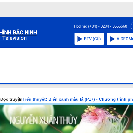
Hotline: (+84) - 0204 - 3555568
HÌNH BẮC NINH
 Television
BTV (CŨ)
VIDEO
M
o
Đọc truyện
Tiểu thuyết: Biển xanh màu lá (P17) - Chương trình p