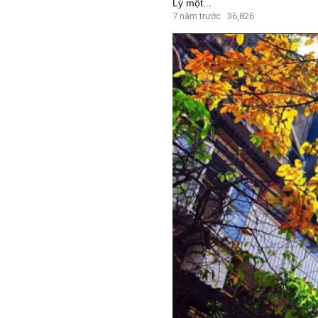
Lý một...
7 năm trước
36,826