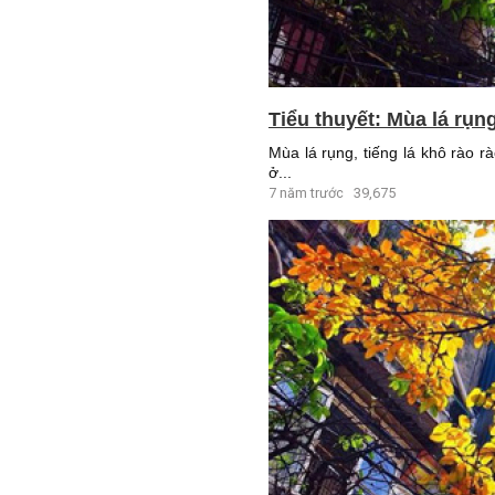
Tiểu thuyết: Mùa lá rụn
Mùa lá rụng, tiếng lá khô rào r
ở...
7 năm trước
39,675