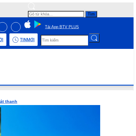
Tìm
Tải App BTV PLUS
ỚI
TIN
MỚI
hát thanh