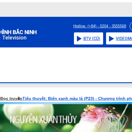
Hotline: (+84) - 0204 - 3555568
HÌNH BẮC NINH
 Television
BTV (CŨ)
VIDEO
M
o
Đọc truyện
Tiểu thuyết: Biển xanh màu lá (P23) - Chương trình p