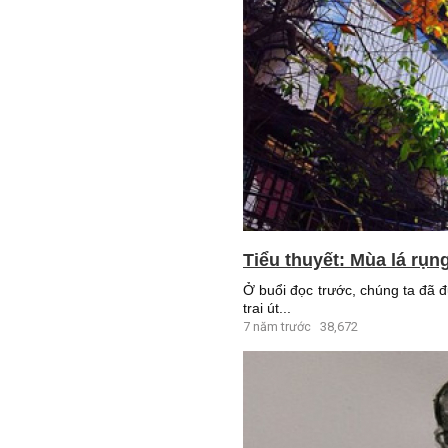
Tiểu thuyết: Mùa lá rụn
Ở buổi đọc trước, chúng ta đã 
trai út...
7 năm trước
38,672