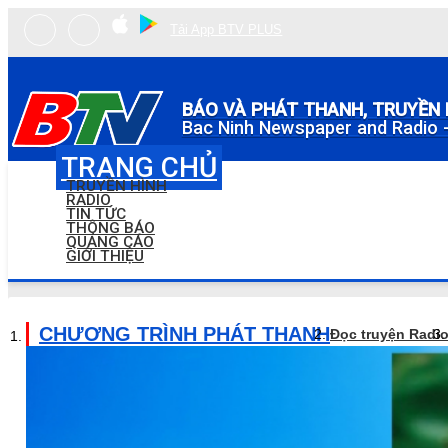
Tải App BTV PLUS
BÁO VÀ PHÁT THANH, TRUYỀN 
Bac Ninh Newspaper and Radio -
TRANG CHỦ
TRUYỀN HÌNH
RADIO
TIN TỨC
THÔNG BÁO
QUẢNG CÁO
GIỚI THIỆU
CHƯƠNG TRÌNH PHÁT THANH
Đọc truyện Radi