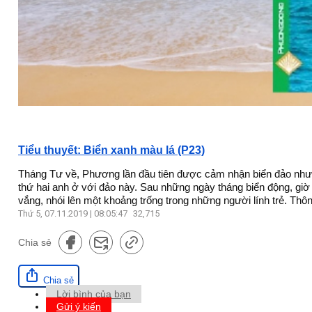
Tiểu thuyết: Biển xanh màu lá (P23)
Tháng Tư về, Phương lần đầu tiên được cảm nhận biển đảo như 
thứ hai anh ở với đảo này. Sau những ngày tháng biển động, giờ đâ
vắng, nhói lên một khoảng trống trong những người lính trẻ. Thôn
Thứ 5, 07.11.2019 | 08:05:47
32,715
Chia sẻ
Chia sẻ
Lời bình của bạn
Gửi ý kiến