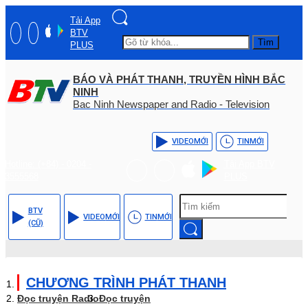
Tải App
BTV
Tìm
PLUS
BÁO VÀ PHÁT THANH, TRUYỀN HÌNH BẮC
NINH
Bac Ninh Newspaper and Radio - Television
VIDEO
MỚI
TIN
MỚI
Hotline: (+84) - 0204 -
Tải App BTV
3555568
PLUS
BTV
VIDEO
MỚI
TIN
MỚI
(CŨ)
CHƯƠNG TRÌNH PHÁT THANH
Đọc truyện Radio
Đọc truyện