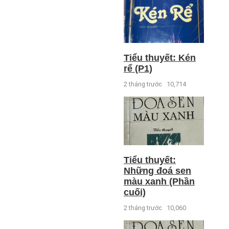
Tiểu thuyết: Kén
rể (P1)
2 tháng trước
10,714
Tiểu thuyết:
Những đoá sen
màu xanh (Phần
cuối)
2 tháng trước
10,060