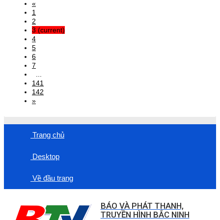
«
1
2
3
(current)
4
5
6
7
...
141
142
»
Trang chủ
Desktop
Về đầu trang
BÁO VÀ PHÁT THANH,
TRUYỀN HÌNH BẮC NINH