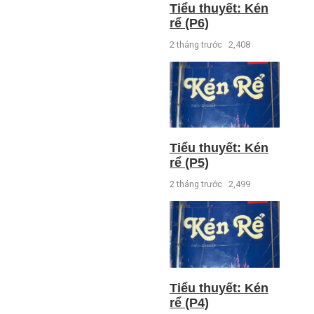
Tiểu thuyết: Kén
rể (P6)
2 tháng trước
2,408
Tiểu thuyết: Kén
rể (P5)
2 tháng trước
2,499
Tiểu thuyết: Kén
rể (P4)