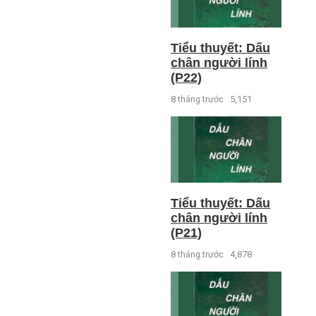
Tiểu thuyết: Dấu
chân người lính
(P22)
8 tháng trước
5,151
Tiểu thuyết: Dấu
chân người lính
(P21)
8 tháng trước
4,878