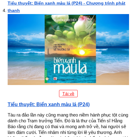
Tiểu thuyết: Biển xanh màu lá (P24) - Chương trình phát
thanh
Tải về
Tiểu thuyết: Biển xanh màu lá (P24)
Tàu ra đảo lần này cũng mang theo niềm hành phục tột cùng
dành cho Trạm trưởng Tiến. Đó là lá thư của Tiến sĩ Hằng
Báo rằng chị đang có thai và mong anh trở về, hai người sẽ
làm đám cưới. Tiến nhâm nhi từng lời lẽ yêu thương. Anh