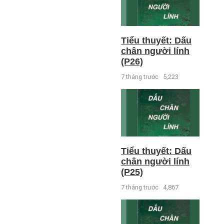
Tiểu thuyết: Dấu
chân người lính
(P26)
7 tháng trước
5,223
Tiểu thuyết: Dấu
chân người lính
(P25)
7 tháng trước
4,867