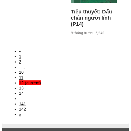
Tiểu thuyết: Dấu
chân người lính
(P14)
8 tháng trước
5,242
«
1
2
...
10
11
12
(current)
13
14
..
141
142
»