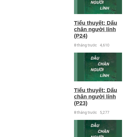
Tiểu thuyết: Dấu
chân người lính
(P24)
8 tháng trước
4,610
Tiểu thuyết: Dấu
chân người lính
(P23)
8 tháng trước
5,277