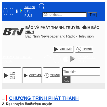
Tải App
BTV
Tìm
PLUS
BÁO VÀ PHÁT THANH, TRUYỀN HÌNH BẮC
NINH
Bac Ninh Newspaper and Radio - Television
VIDEO
MỚI
TIN
MỚI
Hotline: (+84) - 0204 -
Tải App BTV
3555568
PLUS
BTV
VIDEO
MỚI
TIN
MỚI
(CŨ)
CHƯƠNG TRÌNH PHÁT THANH
Đọc truyện Radio
Đọc truyện