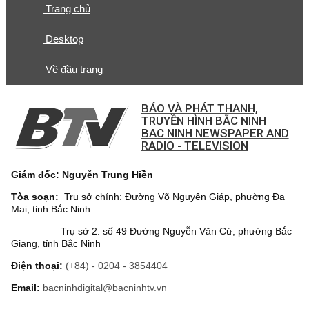
Trang chủ
Desktop
Về đầu trang
BÁO VÀ PHÁT THANH,
TRUYỀN HÌNH BẮC NINH
BAC NINH NEWSPAPER AND
RADIO - TELEVISION
Giám đốc: Nguyễn Trung Hiền
Tòa soạn:
Trụ sở chính: Đường Võ Nguyên Giáp, phường Đa
Mai, tỉnh Bắc Ninh.
Trụ sở 2: số 49 Đường Nguyễn Văn Cừ, phường Bắc
Giang, tỉnh Bắc Ninh
Điện thoại:
(+84) - 0204 - 3854404
Email:
bacninhdigital@bacninhtv.vn