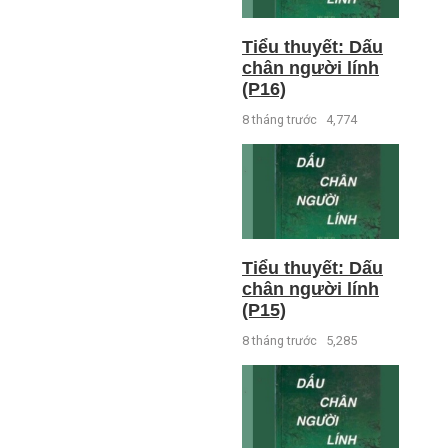
Tiểu thuyết: Dấu
chân người lính
(P16)
8 tháng trước
4,774
Tiểu thuyết: Dấu
chân người lính
(P15)
8 tháng trước
5,285