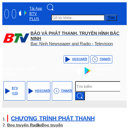
Tải App
BTV
Tìm
PLUS
BÁO VÀ PHÁT THANH, TRUYỀN HÌNH BẮC
NINH
Bac Ninh Newspaper and Radio - Television
VIDEO
MỚI
TIN
MỚI
Hotline: (+84) - 0204 -
Tải App BTV
3555568
PLUS
BTV
VIDEO
MỚI
TIN
MỚI
(CŨ)
CHƯƠNG TRÌNH PHÁT THANH
Đọc truyện Radio
Đọc truyện