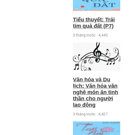
Tiểu thuyết: Trái
tim quả đất (P7)
3 tháng trước
4,445
Văn hóa và Du
lịch: Văn hóa văn
nghệ món ăn tinh
thần cho người
lao động
3 tháng trước
4,427