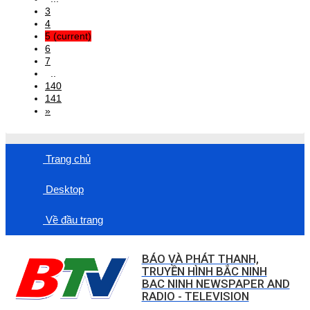
3
4
5
(current)
6
7
..
140
141
»
Trang chủ
Desktop
Về đầu trang
BÁO VÀ PHÁT THANH,
TRUYỀN HÌNH BẮC NINH
BAC NINH NEWSPAPER AND
RADIO - TELEVISION