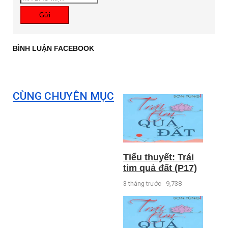
Gửi
BÌNH LUẬN FACEBOOK
CÙNG CHUYÊN MỤC
Tiểu thuyết: Trái
tim quả đất (P17)
3 tháng trước
9,738