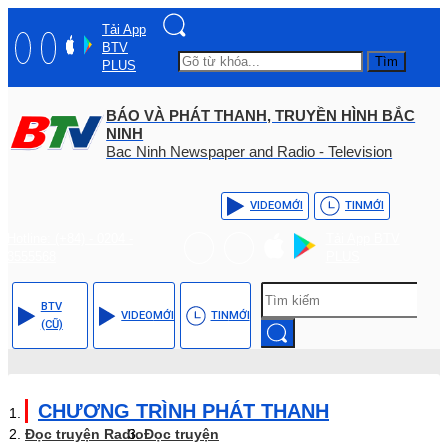
Tải App
BTV
Tìm
PLUS
BÁO VÀ PHÁT THANH, TRUYỀN HÌNH BẮC
NINH
Bac Ninh Newspaper and Radio - Television
VIDEO
MỚI
TIN
MỚI
Hotline: (+84) - 0204 -
Tải App BTV
3555568
PLUS
BTV
VIDEO
MỚI
TIN
MỚI
(CŨ)
CHƯƠNG TRÌNH PHÁT THANH
Đọc truyện Radio
Đọc truyện