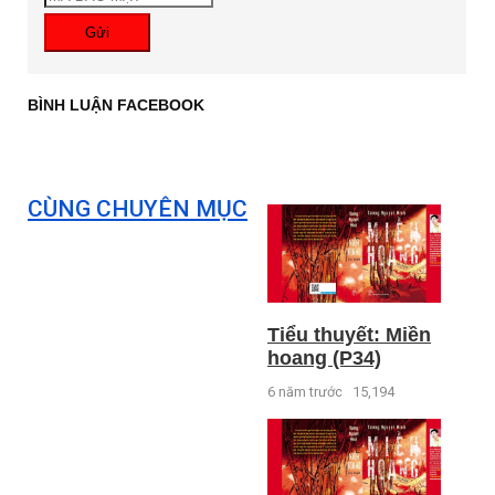
Gửi
BÌNH LUẬN FACEBOOK
CÙNG CHUYÊN MỤC
Tiểu thuyết: Miền
hoang (P34)
6 năm trước
15,194