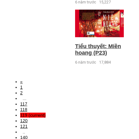
6 năm trước
15,227
Tiểu thuyết: Miền
hoang (P23)
6 năm trước
17,884
«
1
2
...
117
118
119
(current)
120
121
..
140