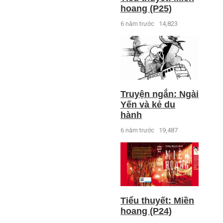
hoang (P25)
6 năm trước
14,823
Truyện ngắn: Ngài
Yến và kẻ du
hành
6 năm trước
19,487
Tiểu thuyết: Miền
hoang (P24)