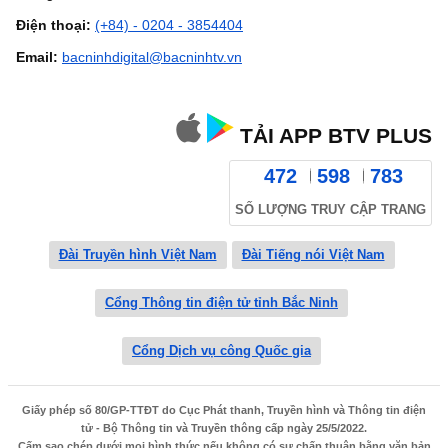
Điện thoại:
(+84) - 0204 - 3854404
Email:
bacninhdigital@bacninhtv.vn
TẢI APP BTV PLUS
472
598
783
SỐ LƯỢNG TRUY CẬP TRANG
Đài Truyền hình Việt Nam
Đài Tiếng nói Việt Nam
Cổng Thông tin điện tử tỉnh Bắc Ninh
Cổng Dịch vụ công Quốc gia
Giấy phép số 80/GP-TTĐT do Cục Phát thanh, Truyền hình và Thông tin điện
tử - Bộ Thông tin và Truyền thông cấp ngày 25/5/2022.
Cấm sao chép dưới mọi hình thức nếu không có sự chấp thuận bằng văn bản