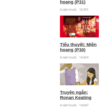
hoang (P31)
6 năm trước
13,951
Tiểu thuyết: Miền
hoang (P30)
6 năm trước
14,634
Truyện ngắn:
Ronan Keating
6 năm trước
14,607