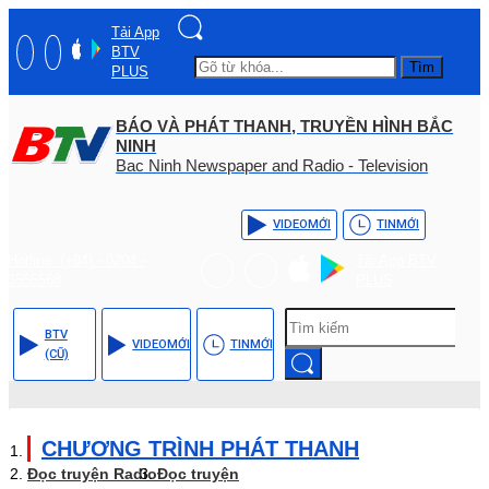
Tải App
BTV
Tìm
PLUS
BÁO VÀ PHÁT THANH, TRUYỀN HÌNH BẮC
NINH
Bac Ninh Newspaper and Radio - Television
VIDEO
MỚI
TIN
MỚI
Hotline: (+84) - 0204 -
Tải App BTV
3555568
PLUS
BTV
VIDEO
MỚI
TIN
MỚI
(CŨ)
CHƯƠNG TRÌNH PHÁT THANH
Đọc truyện Radio
Đọc truyện