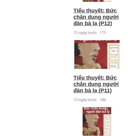
Tiểu thuyết: Bức
chân dung người
đàn bà lạ (P12)
12 ngày trước
175
Tiểu thuyết: Bức
chân dung người
đàn bà lạ (P11)
15 ngày trước
186