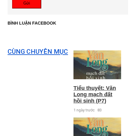
Gửi
BÌNH LUẬN FACEBOOK
CÙNG CHUYÊN MỤC
Tiểu thuyết: Văn
Long mạch đất
hồi sinh (P7)
1 ngày trước
83