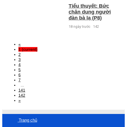
Tiểu thuyết: Bức
chân dung người
đàn bà lạ (P8)
18 ngày trước
142
«
1
(current)
2
3
4
5
6
7
...
141
142
»
Trang chủ