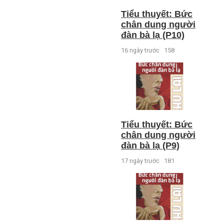
Tiểu thuyết: Bức
chân dung người
đàn bà lạ (P10)
16 ngày trước
158
Tiểu thuyết: Bức
chân dung người
đàn bà lạ (P9)
17 ngày trước
181