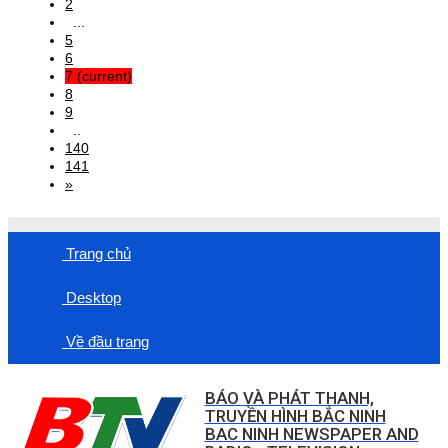
2
...
5
6
7
(current)
8
9
..
140
141
»
Trang chủ
Desktop
Về đầu trang
BÁO VÀ PHÁT THANH,
TRUYỀN HÌNH BẮC NINH
BAC NINH NEWSPAPER AND