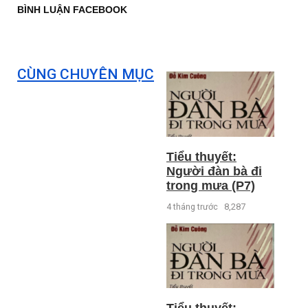
BÌNH LUẬN FACEBOOK
CÙNG CHUYÊN MỤC
Tiểu thuyết:
Người đàn bà đi
trong mưa (P7)
4 tháng trước
8,287