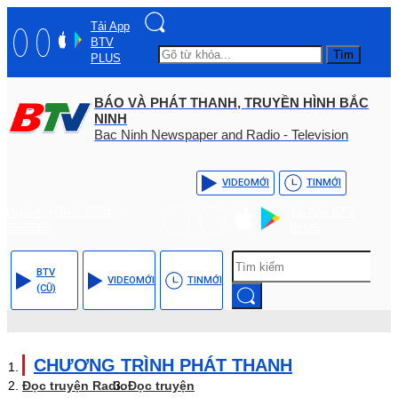
Tải App
BTV
Tìm
PLUS
BÁO VÀ PHÁT THANH, TRUYỀN HÌNH BẮC
NINH
Bac Ninh Newspaper and Radio - Television
VIDEO
MỚI
TIN
MỚI
Hotline: (+84) - 0204 -
Tải App BTV
3555568
PLUS
BTV
VIDEO
MỚI
TIN
MỚI
(CŨ)
CHƯƠNG TRÌNH PHÁT THANH
Đọc truyện Radio
Đọc truyện