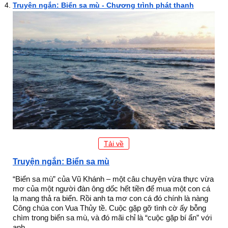
Truyện ngắn: Biển sa mù - Chương trình phát thanh
Tải về
Truyện ngắn: Biển sa mù
“Biển sa mù” của Vũ Khánh – một câu chuyện vừa thực vừa
mơ của một người đàn ông dốc hết tiền để mua một con cá
lạ mang thả ra biển. Rồi anh ta mơ con cá đó chính là nàng
Công chúa con Vua Thủy tề. Cuộc gặp gỡ tình cờ ấy bỗng
chìm trong biển sa mù, và đó mãi chỉ là “cuộc gặp bí ẩn” với
anh.