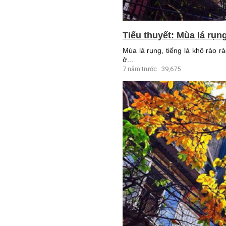
Tiểu thuyết: Mùa lá rụn
Mùa lá rụng, tiếng lá khô rào r
ở...
7 năm trước
39,675