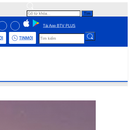
Tìm
Tải App BTV PLUS
ỚI
TIN
MỚI