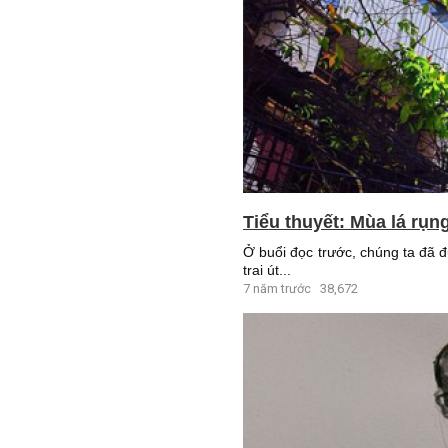
Tiểu thuyết: Mùa lá rụn
Ở buổi đọc trước, chúng ta đã 
trai út...
7 năm trước
38,672