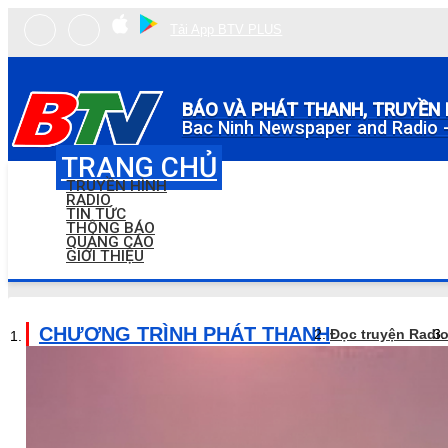
Tải App BTV PLUS
BÁO VÀ PHÁT THANH, TRUYỀN 
Bac Ninh Newspaper and Radio -
TRANG CHỦ
TRUYỀN HÌNH
RADIO
TIN TỨC
THÔNG BÁO
QUẢNG CÁO
GIỚI THIỆU
CHƯƠNG TRÌNH PHÁT THANH
Đọc truyện Radi