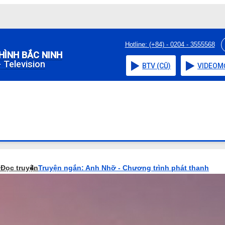
Hotline: (+84) - 0204 - 3555568
HÌNH BẮC NINH
 Television
BTV (CŨ)
VIDEO
M
o
Đọc truyện
Truyện ngắn: Anh Nhỡ - Chương trình phát thanh