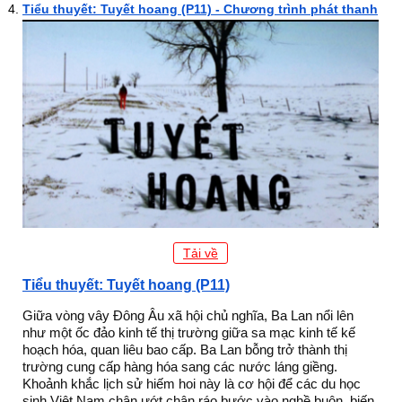
Tiểu thuyết: Tuyết hoang (P11) - Chương trình phát thanh
Tải về
Tiểu thuyết: Tuyết hoang (P11)
Giữa vòng vây Đông Âu xã hội chủ nghĩa, Ba Lan nổi lên
như một ốc đảo kinh tế thị trường giữa sa mạc kinh tế kế
hoạch hóa, quan liêu bao cấp. Ba Lan bỗng trở thành thị
trường cung cấp hàng hóa sang các nước láng giềng.
Khoảnh khắc lịch sử hiếm hoi này là cơ hội để các du học
sinh Việt Nam chân ướt chân ráo bước vào nghề buôn, biến