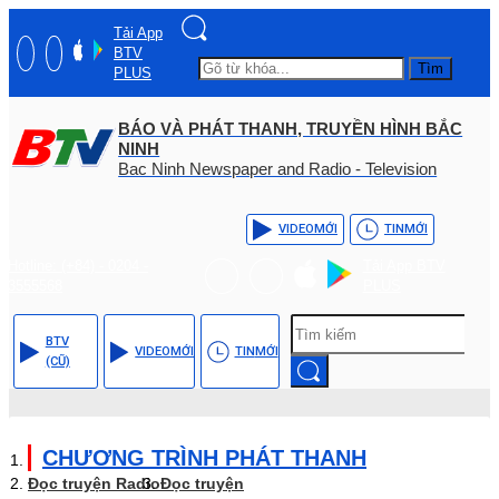
Tải App
BTV
Tìm
PLUS
BÁO VÀ PHÁT THANH, TRUYỀN HÌNH BẮC
NINH
Bac Ninh Newspaper and Radio - Television
VIDEO
MỚI
TIN
MỚI
Hotline: (+84) - 0204 -
Tải App BTV
3555568
PLUS
BTV
VIDEO
MỚI
TIN
MỚI
(CŨ)
CHƯƠNG TRÌNH PHÁT THANH
Đọc truyện Radio
Đọc truyện