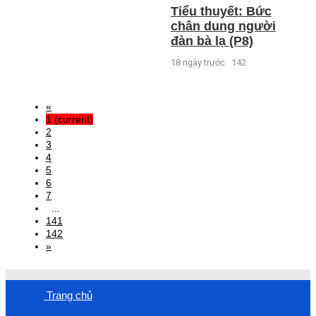
Tiểu thuyết: Bức
chân dung người
đàn bà lạ (P8)
18 ngày trước
142
«
1
(current)
2
3
4
5
6
7
...
141
142
»
Trang chủ