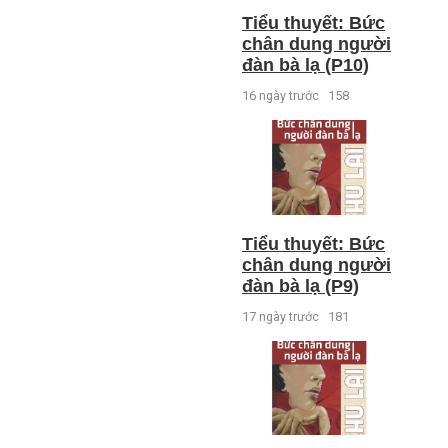
Tiểu thuyết: Bức
chân dung người
đàn bà lạ (P10)
16 ngày trước
158
Tiểu thuyết: Bức
chân dung người
đàn bà lạ (P9)
17 ngày trước
181