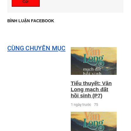
Gửi
BÌNH LUẬN FACEBOOK
CÙNG CHUYÊN MỤC
Tiểu thuyết: Văn
Long mạch đất
hồi sinh (P7)
1 ngày trước
75