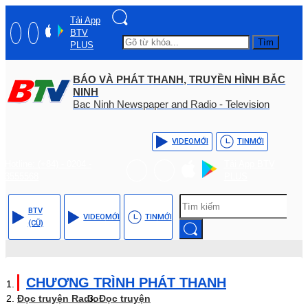
Tải App
BTV
Tìm
PLUS
BÁO VÀ PHÁT THANH, TRUYỀN HÌNH BẮC
NINH
Bac Ninh Newspaper and Radio - Television
VIDEO
MỚI
TIN
MỚI
Hotline: (+84) - 0204 -
Tải App BTV
3555568
PLUS
BTV
VIDEO
MỚI
TIN
MỚI
(CŨ)
CHƯƠNG TRÌNH PHÁT THANH
Đọc truyện Radio
Đọc truyện