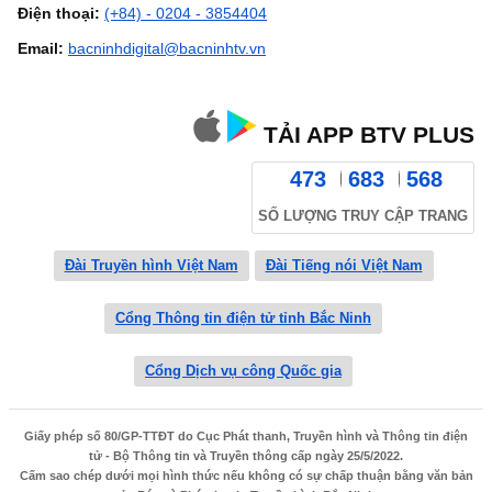
Điện thoại:
(+84) - 0204 - 3854404
Email:
bacninhdigital@bacninhtv.vn
TẢI APP BTV PLUS
473
683
568
SỐ LƯỢNG TRUY CẬP TRANG
Đài Truyền hình Việt Nam
Đài Tiếng nói Việt Nam
Cổng Thông tin điện tử tỉnh Bắc Ninh
Cổng Dịch vụ công Quốc gia
Giấy phép số 80/GP-TTĐT do Cục Phát thanh, Truyền hình và Thông tin điện
tử - Bộ Thông tin và Truyền thông cấp ngày 25/5/2022.
Cấm sao chép dưới mọi hình thức nếu không có sự chấp thuận bằng văn bản