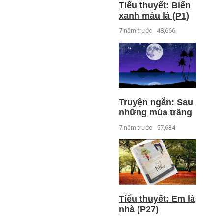
Tiểu thuyết: Biển
xanh màu lá (P1)
7 năm trước
48,666
Truyện ngắn: Sau
những mùa trăng
7 năm trước
57,634
Tiểu thuyết: Em là
nhà (P27)