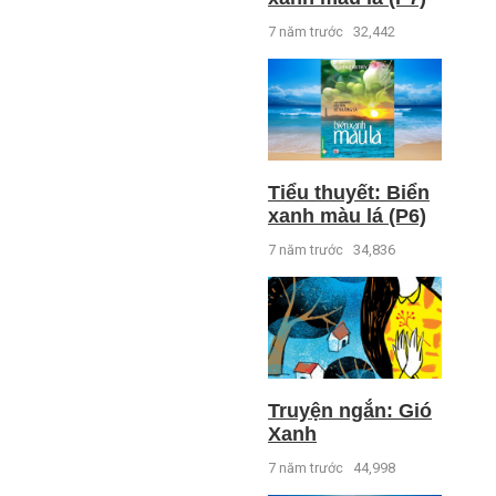
7 năm trước
32,442
Tiểu thuyết: Biển
xanh màu lá (P6)
7 năm trước
34,836
Truyện ngắn: Gió
Xanh
7 năm trước
44,998