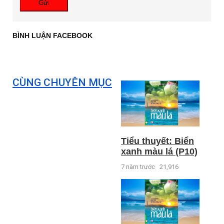
Gửi
BÌNH LUẬN FACEBOOK
CÙNG CHUYÊN MỤC
Tiểu thuyết: Biển
xanh màu lá (P10)
7 năm trước
21,916