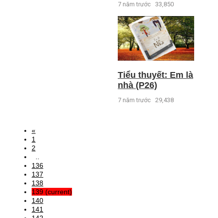
7 năm trước
33,850
Tiểu thuyết: Em là
nhà (P26)
7 năm trước
29,438
«
1
2
..
136
137
138
139
(current)
140
141
142