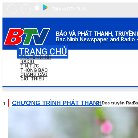
Tải App BTV PLUS
BÁO VÀ PHÁT THANH, TRUYỀN 
Bac Ninh Newspaper and Radio -
TRANG CHỦ
TRUYỀN HÌNH
RADIO
TIN TỨC
THÔNG BÁO
QUẢNG CÁO
GIỚI THIỆU
CHƯƠNG TRÌNH PHÁT THANH
Đọc truyện Radi