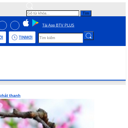
Tìm
Tải App BTV PLUS
ỚI
TIN
MỚI
phát thanh