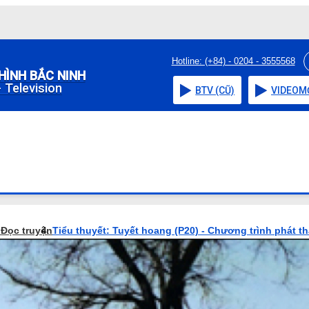
Hotline: (+84) - 0204 - 3555568
HÌNH BẮC NINH
 Television
BTV (CŨ)
VIDEO
M
o
Đọc truyện
Tiểu thuyết: Tuyết hoang (P20) - Chương trình phát t