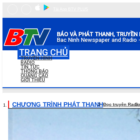
Tải App BTV PLUS
BÁO VÀ PHÁT THANH, TRUYỀN 
Bac Ninh Newspaper and Radio -
TRANG CHỦ
TRUYỀN HÌNH
RADIO
TIN TỨC
THÔNG BÁO
QUẢNG CÁO
GIỚI THIỆU
CHƯƠNG TRÌNH PHÁT THANH
Đọc truyện Radi