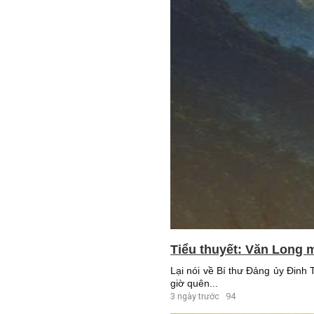
Tiểu thuyết: Văn Long m
Lại nói về Bí thư Đảng ủy Đinh
giờ quên...
3 ngày trước
94