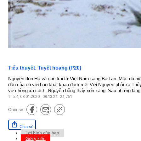
Tiểu thuyết: Tuyết hoang (P20)
Nguyên đón Hà và con trai từ Việt Nam sang Ba Lan. Mặc dù biế
đầu của cô với bao khát khao đam mê. Với Nguyên phải xa Thủy
vợ chồng xa cách, Nguyễn bỗng thấy xốn xang. Sau những lâng lâ
Thứ 4, 08.01.2020 | 08:13:21
21,761
Chia sẻ
Chia sẻ
Lời bình của bạn
Gửi ý kiến