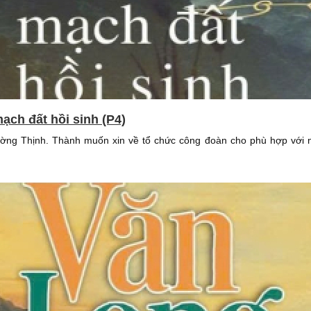
ạch đất hồi sinh (P4)
ường Thịnh. Thành muốn xin về tổ chức công đoàn cho phù hợp với n