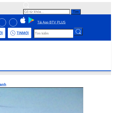
Tìm
Tải App BTV PLUS
ỚI
TIN
MỚI
hanh