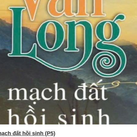
ạch đất hồi sinh (P5)