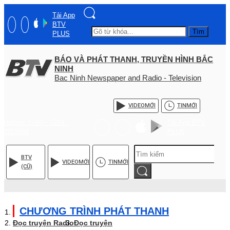
Tải App
BTV
Tìm
PLUS
BÁO VÀ PHÁT THANH, TRUYỀN HÌNH BẮC
NINH
Bac Ninh Newspaper and Radio - Television
VIDEO
MỚI
TIN
MỚI
Hotline: (+84) - 0204 -
Tải App BTV
3555568
PLUS
BTV
VIDEO
MỚI
TIN
MỚI
(CŨ)
CHƯƠNG TRÌNH PHÁT THANH
Đọc truyện Radio
Đọc truyện