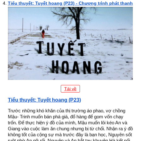
Tiểu thuyết: Tuyết hoang (P23) - Chương trình phát thanh
Tải về
Tiểu thuyết: Tuyết hoang (P23)
Trước những khó khăn của thị trường áo phao, vợ chồng
Mậu- Trinh muốn bán phá giá, đổ hàng để gom vốn chạy
trốn. Để thực hiện ý đồ của mình, Mậu muốn lôi kéo An và
Giang vào cuộc làm ăn chung nhưng bị từ chối. Nhận ra ý đồ
không tốt của cộng sự mà trước đây là bạn học, Nguyên sốt
ruột nhờ An gỡ rối. Nguyên và An bắt tay khuyên Hà kết nối