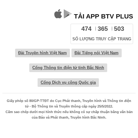
TẢI APP BTV PLUS
474
365
503
SỐ LƯỢNG TRUY CẬP TRANG
Đài Truyền hình Việt Nam
Đài Tiếng nói Việt Nam
Cổng Thông tin điện tử tỉnh Bắc Ninh
Cổng Dịch vụ công Quốc gia
Giấy phép số 80/GP-TTĐT do Cục Phát thanh, Truyền hình và Thông tin điện
tử - Bộ Thông tin và Truyền thông cấp ngày 25/5/2022.
Cấm sao chép dưới mọi hình thức nếu không có sự chấp thuận bằng văn bản
của Báo và Phát thanh, Truyền hình Bắc Ninh.