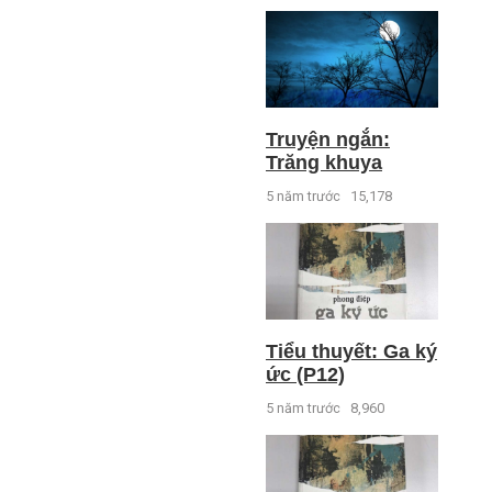
Truyện ngắn:
Trăng khuya
5 năm trước
15,178
Tiểu thuyết: Ga ký
ức (P12)
5 năm trước
8,960