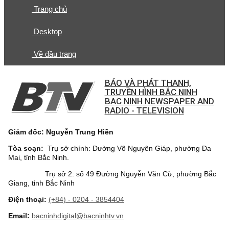
Trang chủ
Desktop
Về đầu trang
BÁO VÀ PHÁT THANH,
TRUYỀN HÌNH BẮC NINH
BAC NINH NEWSPAPER AND
RADIO - TELEVISION
Giám đốc: Nguyễn Trung Hiền
Tòa soạn:
Trụ sở chính: Đường Võ Nguyên Giáp, phường Đa
Mai, tỉnh Bắc Ninh.
Trụ sở 2: số 49 Đường Nguyễn Văn Cừ, phường Bắc
Giang, tỉnh Bắc Ninh
Điện thoại:
(+84) - 0204 - 3854404
Email:
bacninhdigital@bacninhtv.vn