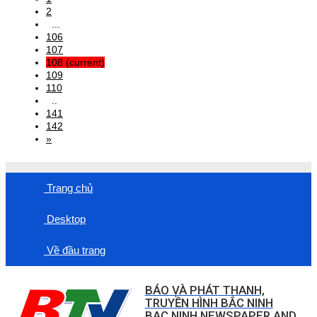
2
...
106
107
108
(current)
109
110
..
141
142
»
Trang chủ
Desktop
Về đầu trang
BÁO VÀ PHÁT THANH,
TRUYỀN HÌNH BẮC NINH
BAC NINH NEWSPAPER AND