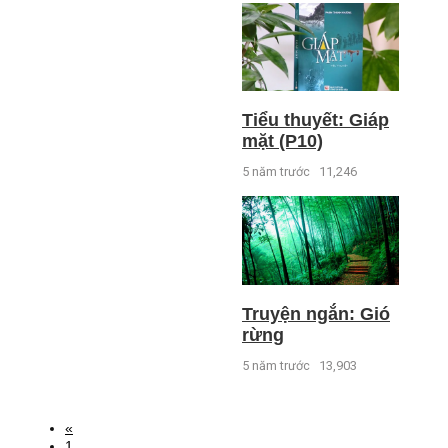
Tiểu thuyết: Giáp
mặt (P10)
5 năm trước
11,246
Truyện ngắn: Gió
rừng
5 năm trước
13,903
«
1