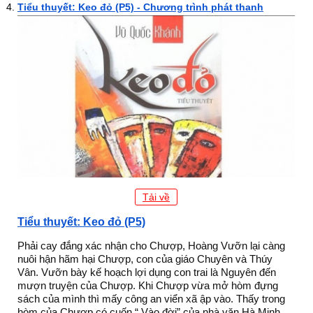
Tiểu thuyết: Keo đỏ (P5) - Chương trình phát thanh
Tải về
Tiểu thuyết: Keo đỏ (P5)
Phải cay đắng xác nhận cho Chượp, Hoàng Vưỡn lại càng
nuôi hận hãm hại Chượp, con của giáo Chuyên và Thúy
Vân. Vưỡn bày kế hoạch lợi dụng con trai là Nguyên đến
mượn truyện của Chượp. Khi Chượp vừa mở hòm đựng
sách của mình thì mấy công an viển xã ập vào. Thấy trong
hòm của Chượp có cuốn “ Vào đời” của nhà văn Hà Minh