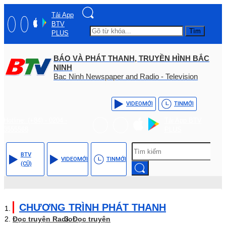
Tải App
BTV
Tìm
PLUS
BÁO VÀ PHÁT THANH, TRUYỀN HÌNH BẮC
NINH
Bac Ninh Newspaper and Radio - Television
VIDEO
MỚI
TIN
MỚI
Hotline: (+84) - 0204 -
Tải App BTV
3555568
PLUS
BTV
VIDEO
MỚI
TIN
MỚI
(CŨ)
CHƯƠNG TRÌNH PHÁT THANH
Đọc truyện Radio
Đọc truyện