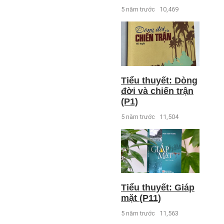
5 năm trước
10,469
Tiểu thuyết: Dòng
đời và chiến trận
(P1)
5 năm trước
11,504
Tiểu thuyết: Giáp
mặt (P11)
5 năm trước
11,563