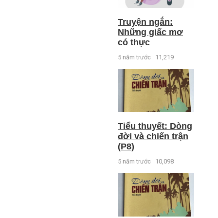
Truyện ngắn:
Những giấc mơ
có thực
5 năm trước
11,219
Tiểu thuyết: Dòng
đời và chiến trận
(P8)
5 năm trước
10,098