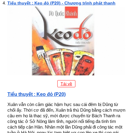
Tiểu thuyết : Keo đỏ (P20) - Chương trình phát thanh
Tải về
Tiểu thuyết : Keo đỏ (P20)
Xuân vẫn còn cảm giác hậm hực sau cái đêm bị Dũng từ
chối ấy. Thời cơ đã đến, Xuân trả thù Dũng bằng cách mượn
cậu em họ là thạc sỹ, mới được chuyển từ Bách Thanh ra
công tác ở Sở Nông lâm tỉnh, người nổi tiếng đa tình tìm
cách tiếp cận Hân. Nhân một lần Dũng phải đi công tác một
tuần ở Hà Nội, ngay lúc tạm biệt vợ con lên xe thì con gái