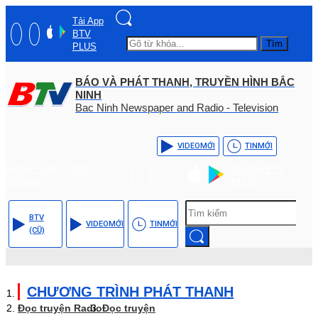
Tải App
BTV
Tìm
PLUS
BÁO VÀ PHÁT THANH, TRUYỀN HÌNH BẮC
NINH
Bac Ninh Newspaper and Radio - Television
VIDEO
MỚI
TIN
MỚI
Hotline: (+84) - 0204 -
Tải App BTV
3555568
PLUS
BTV
VIDEO
MỚI
TIN
MỚI
(CŨ)
CHƯƠNG TRÌNH PHÁT THANH
Đọc truyện Radio
Đọc truyện