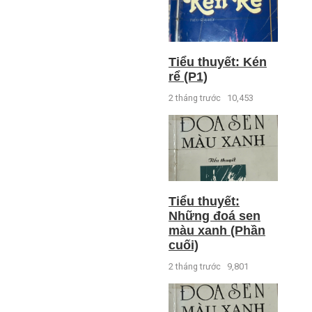
Tiểu thuyết: Kén
rể (P1)
2 tháng trước
10,453
Tiểu thuyết:
Những đoá sen
màu xanh (Phần
cuối)
2 tháng trước
9,801