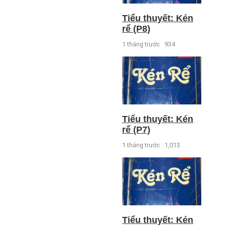
Tiểu thuyết: Kén
rể (P8)
1 tháng trước
934
Tiểu thuyết: Kén
rể (P7)
1 tháng trước
1,013
Tiểu thuyết: Kén