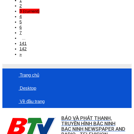
1
2
3
(current)
4
5
6
7
...
141
142
»
Trang chủ
Desktop
Về đầu trang
BÁO VÀ PHÁT THANH,
TRUYỀN HÌNH BẮC NINH
BAC NINH NEWSPAPER AND