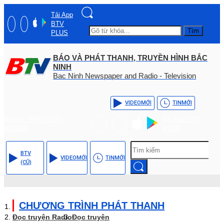
Tải App
BTV
Tìm
PLUS
BÁO VÀ PHÁT THANH, TRUYỀN HÌNH BẮC
NINH
Bac Ninh Newspaper and Radio - Television
VIDEO
MỚI
TIN
MỚI
Hotline: (+84) - 0204 -
Tải App BTV
3555568
PLUS
BTV
VIDEO
MỚI
TIN
MỚI
(CŨ)
CHƯƠNG TRÌNH PHÁT THANH
Đọc truyện Radio
Đọc truyện