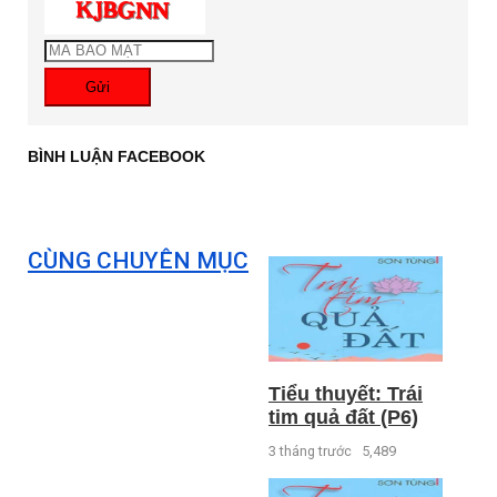
Gửi
BÌNH LUẬN FACEBOOK
CÙNG CHUYÊN MỤC
Tiểu thuyết: Trái
tim quả đất (P6)
3 tháng trước
5,489