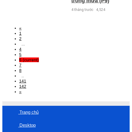
trong mưa (P9)
4 tháng trước
4,524
«
1
2
...
4
5
6
(current)
7
8
..
141
142
»
Trang chủ
Desktop