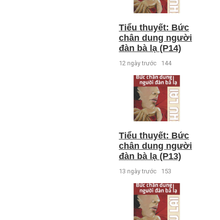
Tiểu thuyết: Bức
chân dung người
đàn bà lạ (P14)
12 ngày trước
144
Tiểu thuyết: Bức
chân dung người
đàn bà lạ (P13)
13 ngày trước
153