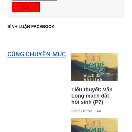
Gửi
BÌNH LUẬN FACEBOOK
CÙNG CHUYÊN MỤC
Tiểu thuyết: Văn
Long mạch đất
hồi sinh (P7)
3 ngày trước
144