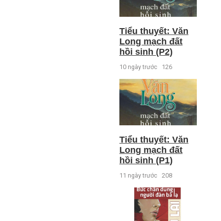
Tiểu thuyết: Văn
Long mạch đất
hồi sinh (P2)
10 ngày trước
126
Tiểu thuyết: Văn
Long mạch đất
hồi sinh (P1)
11 ngày trước
208