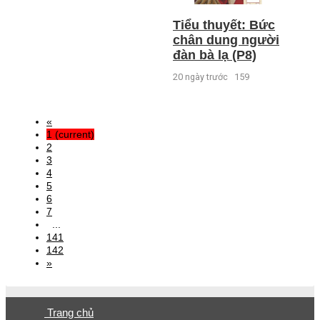
Tiểu thuyết: Bức
chân dung người
đàn bà lạ (P8)
20 ngày trước
159
«
1
(current)
2
3
4
5
6
7
...
141
142
»
Trang chủ