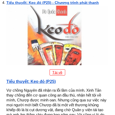
Tiểu thuyết: Keo đỏ (P25) - Chương trình phát thanh
Tải về
Tiểu thuyết: Keo đỏ (P25)
Vợ chồng Nguyên đã nhận ra lỗi lầm của mình. Xinh Tản
thay chồng đến cơ quan công an đầu thú, nhận hết tội về
mình, Chượp được minh oan. Nhưng cũng qua sự việc này
mọi người mới biết Chượp đã bị một vết thương khủng
khiếp đó là bị cụt dương vật, đang chờ Quân y viện tái tạo
mà anh âm thầm chịu đựng bao năm nay. Và cũng vì lý do