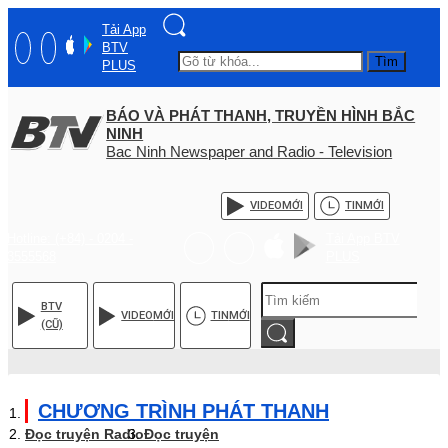
Tải App
BTV
Tìm
PLUS
BÁO VÀ PHÁT THANH, TRUYỀN HÌNH BẮC
NINH
Bac Ninh Newspaper and Radio - Television
VIDEO
MỚI
TIN
MỚI
Hotline: (+84) - 0204 -
Tải App BTV
3555568
PLUS
BTV
VIDEO
MỚI
TIN
MỚI
(CŨ)
CHƯƠNG TRÌNH PHÁT THANH
Đọc truyện Radio
Đọc truyện