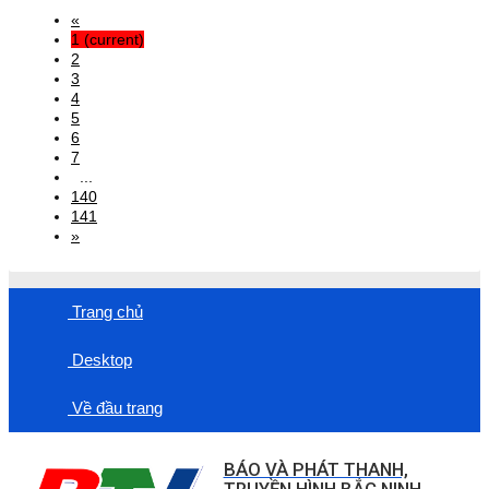
«
1
(current)
2
3
4
5
6
7
...
140
141
»
Trang chủ
Desktop
Về đầu trang
BÁO VÀ PHÁT THANH,