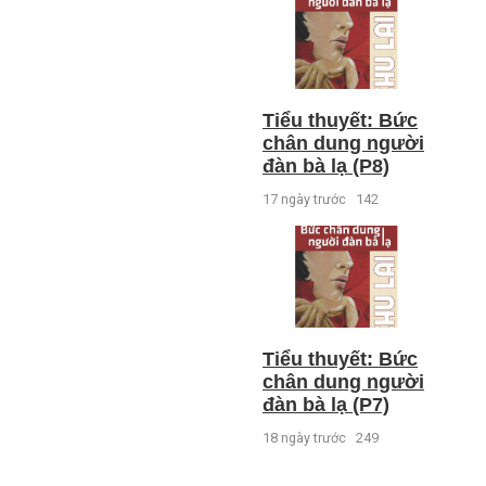
Tiểu thuyết: Bức
chân dung người
đàn bà lạ (P8)
17 ngày trước
142
Tiểu thuyết: Bức
chân dung người
đàn bà lạ (P7)
18 ngày trước
249