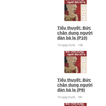
Tiểu thuyết: Bức
chân dung người
đàn bà lạ (P10)
15 ngày trước
158
Tiểu thuyết: Bức
chân dung người
đàn bà lạ (P9)
16 ngày trước
181