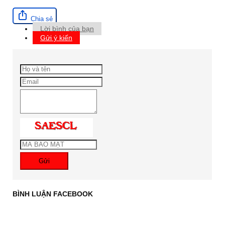
Chia sẻ
Lời bình của bạn
Gửi ý kiến
Gửi
BÌNH LUẬN FACEBOOK