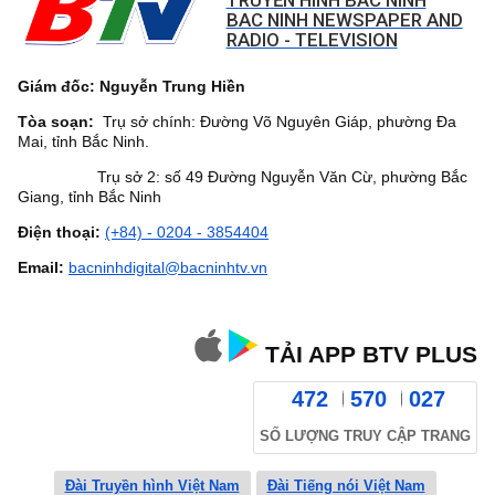
TRUYỀN HÌNH BẮC NINH
BAC NINH NEWSPAPER AND
RADIO - TELEVISION
Giám đốc: Nguyễn Trung Hiền
Tòa soạn:
Trụ sở chính: Đường Võ Nguyên Giáp, phường Đa
Mai, tỉnh Bắc Ninh.
Trụ sở 2: số 49 Đường Nguyễn Văn Cừ, phường Bắc
Giang, tỉnh Bắc Ninh
Điện thoại:
(+84) - 0204 - 3854404
Email:
bacninhdigital@bacninhtv.vn
TẢI APP BTV PLUS
472
570
027
SỐ LƯỢNG TRUY CẬP TRANG
Đài Truyền hình Việt Nam
Đài Tiếng nói Việt Nam