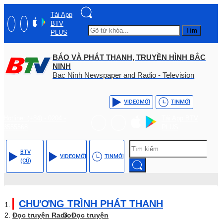
Tải App
BTV
Tìm
PLUS
BÁO VÀ PHÁT THANH, TRUYỀN HÌNH BẮC
NINH
Bac Ninh Newspaper and Radio - Television
VIDEO
MỚI
TIN
MỚI
Hotline: (+84) - 0204 -
Tải App BTV
3555568
PLUS
BTV
VIDEO
MỚI
TIN
MỚI
(CŨ)
CHƯƠNG TRÌNH PHÁT THANH
Đọc truyện Radio
Đọc truyện