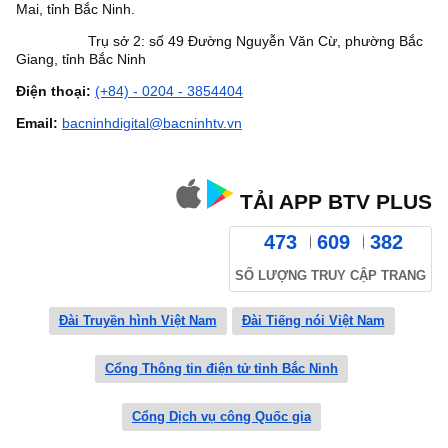
Mai, tỉnh Bắc Ninh.
Trụ sở 2: số 49 Đường Nguyễn Văn Cừ, phường Bắc
Giang, tỉnh Bắc Ninh
Điện thoại:
(+84) - 0204 - 3854404
Email:
bacninhdigital@bacninhtv.vn
TẢI APP BTV PLUS
473
609
382
SỐ LƯỢNG TRUY CẬP TRANG
Đài Truyền hình Việt Nam
Đài Tiếng nói Việt Nam
Cổng Thông tin điện tử tỉnh Bắc Ninh
Cổng Dịch vụ công Quốc gia