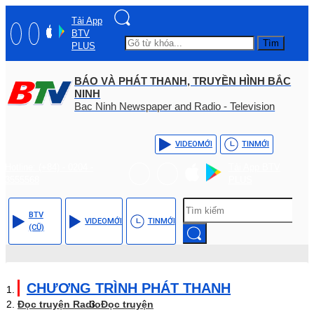
Tải App
BTV
Tìm
PLUS
BÁO VÀ PHÁT THANH, TRUYỀN HÌNH BẮC
NINH
Bac Ninh Newspaper and Radio - Television
VIDEO
MỚI
TIN
MỚI
Hotline: (+84) - 0204 -
Tải App BTV
3555568
PLUS
BTV
VIDEO
MỚI
TIN
MỚI
(CŨ)
CHƯƠNG TRÌNH PHÁT THANH
Đọc truyện Radio
Đọc truyện