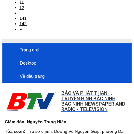
11
12
..
141
142
»
Trang chủ
Desktop
Về đầu trang
BÁO VÀ PHÁT THANH,
TRUYỀN HÌNH BẮC NINH
BAC NINH NEWSPAPER AND
RADIO - TELEVISION
Giám đốc: Nguyễn Trung Hiền
Tòa soạn:
Trụ sở chính: Đường Võ Nguyên Giáp, phường Đa