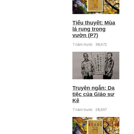
Tiểu thuyết: Mùa
lá rụng trong
vườn (P7)
7 năm trước
38,672
Truyện ngắn: Dạ
tiệc của Giáo sư
Kê
7 năm trước
28,697