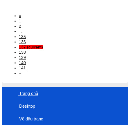
«
1
2
..
135
136
137
(current)
138
139
140
141
»
Trang chủ
Desktop
Về đầu trang