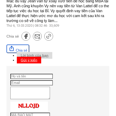
Mặc dù vậy Jean vẫn tự xoay xưở tiền để học bằng MBA tại
Mỹ. Anh cũng khuyên Vy nên vay tiền từ Van Lattel để co the
tiếp tục việc du học tại Bỉ. Vy quyết định vay tiền của Van
Lattel để thực hiện ước mơ du học với cam kết sau khi ra
trường co sẽ về công ty làm...
Thứ 6, 13.03.2020 | 08:32:46
33,609
Chia sẻ
Chia sẻ
Lời bình của bạn
Gửi ý kiến