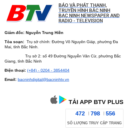
BÁO VÀ PHÁT THANH,
TRUYỀN HÌNH BẮC NINH
BAC NINH NEWSPAPER AND
RADIO - TELEVISION
Giám đốc: Nguyễn Trung Hiền
Tòa soạn:
Trụ sở chính: Đường Võ Nguyên Giáp, phường Đa
Mai, tỉnh Bắc Ninh.
Trụ sở 2: số 49 Đường Nguyễn Văn Cừ, phường Bắc
Giang, tỉnh Bắc Ninh
Điện thoại:
(+84) - 0204 - 3854404
Email:
bacninhdigital@bacninhtv.vn
TẢI APP BTV PLUS
472
798
556
SỐ LƯỢNG TRUY CẬP TRANG