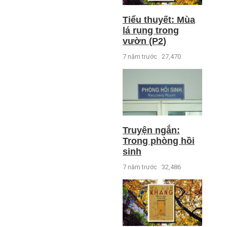
Tiểu thuyết: Mùa
lá rụng trong
vườn (P2)
7 năm trước
27,470
Truyện ngắn:
Trong phòng hồi
sinh
7 năm trước
32,486