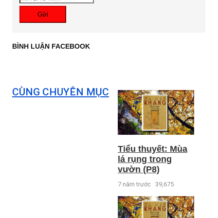
Gửi
BÌNH LUẬN FACEBOOK
CÙNG CHUYÊN MỤC
Tiểu thuyết: Mùa
lá rụng trong
vườn (P8)
7 năm trước
39,675