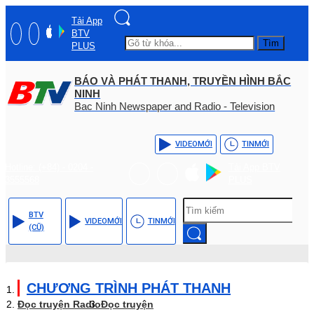
Tải App
BTV
Tìm
PLUS
BÁO VÀ PHÁT THANH, TRUYỀN HÌNH BẮC
NINH
Bac Ninh Newspaper and Radio - Television
VIDEO
MỚI
TIN
MỚI
Hotline: (+84) - 0204 -
Tải App BTV
3555568
PLUS
BTV
VIDEO
MỚI
TIN
MỚI
(CŨ)
CHƯƠNG TRÌNH PHÁT THANH
Đọc truyện Radio
Đọc truyện