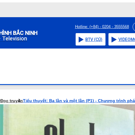
Hotline: (+84) - 0204 - 3555568
HÌNH BẮC NINH
 Television
BTV (CŨ)
VIDEO
M
o
Đọc truyện
Tiểu thuyết: Ba lần và một lần (P1) - Chương trình ph