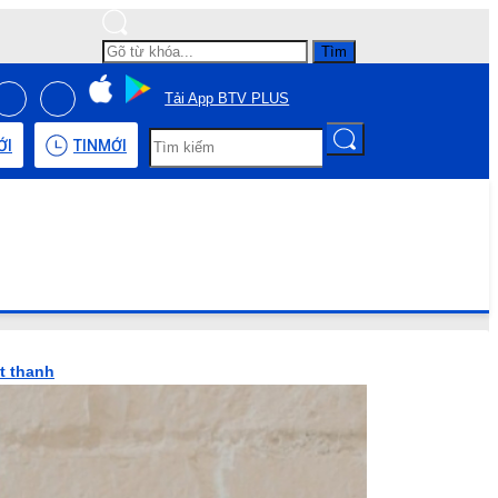
Tìm
Tải App BTV PLUS
ỚI
TIN
MỚI
át thanh