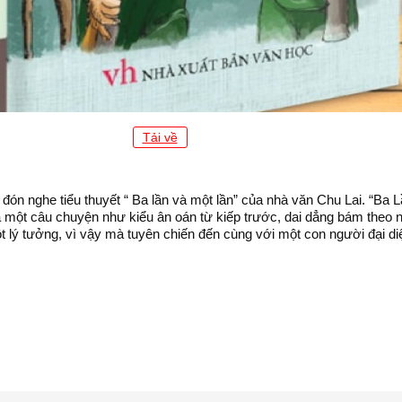
Tải về
đón nghe tiểu thuyết “ Ba lần và một lần” của nhà văn Chu Lai. “Ba L
à một câu chuyện như kiểu ân oán từ kiếp trước, dai dẳng bám theo n
t lý tưởng, vì vậy mà tuyên chiến đến cùng với một con người đại diệ