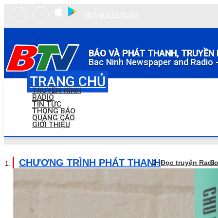
Tải App BTV PLUS
BÁO VÀ PHÁT THANH, TRUYỀN 
Bac Ninh Newspaper and Radio -
TRANG CHỦ
TRUYỀN HÌNH
RADIO
TIN TỨC
THÔNG BÁO
QUẢNG CÁO
GIỚI THIỆU
CHƯƠNG TRÌNH PHÁT THANH
Đọc truyện Radi