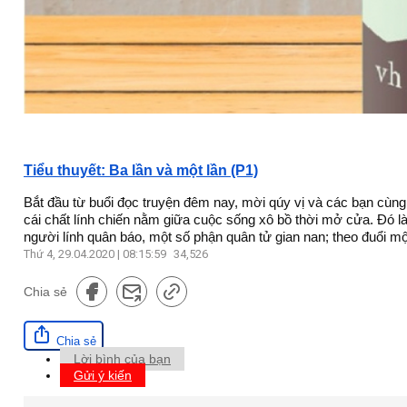
Tiểu thuyết: Ba lần và một lần (P1)
Bắt đầu từ buổi đọc truyện đêm nay, mời qúy vị và các bạn cùng 
cái chất lính chiến nằm giữa cuộc sống xô bồ thời mở cửa. Đó l
người lính quân báo, một số phận quân tử gian nan; theo đuổi mộ
Thứ 4, 29.04.2020 | 08:15:59
34,526
Chia sẻ
Chia sẻ
Lời bình của bạn
Gửi ý kiến