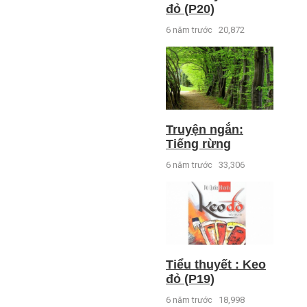
đỏ (P20)
6 năm trước
20,872
Truyện ngắn:
Tiếng rừng
6 năm trước
33,306
Tiểu thuyết : Keo
đỏ (P19)
6 năm trước
18,998