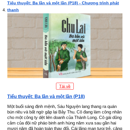
Tiểu thuyết: Ba lần và một lần (P18) - Chương trình phát
thanh
Tải về
Tiểu thuyết: Ba lần và một lần (P18)
Một buổi sáng định mệnh, Sáu Nguyện lang thang ra quán
bún riêu và bất ngờ gặp lại Bảy Thu. Cô đang làm công nhân
cho một công ty dệt liên doanh của Thành Long. Cô gái dũng
cảm của đội nữ pháo binh anh hùng năm xưa sau gần hai
mươi năm đã hoàn toàn thay đổi. Cái lãng mạn tưoi trẻ, căng