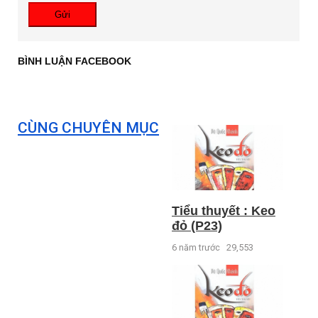
Gửi
BÌNH LUẬN FACEBOOK
CÙNG CHUYÊN MỤC
Tiểu thuyết : Keo
đỏ (P23)
6 năm trước
29,553