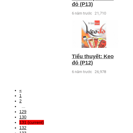
đỏ (P13)
6 năm trước
21,710
Tiểu thuyết: Keo
đỏ (P12)
6 năm trước
26,978
«
1
2
...
129
130
131
(current)
132
133