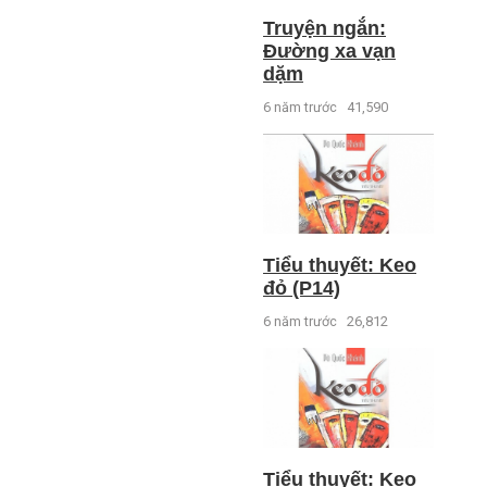
Truyện ngắn:
Đường xa vạn
dặm
6 năm trước
41,590
Tiểu thuyết: Keo
đỏ (P14)
6 năm trước
26,812
Tiểu thuyết: Keo