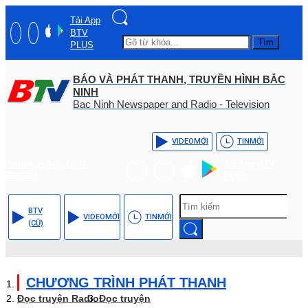
Tải App
BTV
Tìm
PLUS
BÁO VÀ PHÁT THANH, TRUYỀN HÌNH BẮC
NINH
Bac Ninh Newspaper and Radio - Television
VIDEO
MỚI
TIN
MỚI
Hotline: (+84) - 0204 -
Tải App BTV
3555568
PLUS
BTV
VIDEO
MỚI
TIN
MỚI
(CŨ)
CHƯƠNG TRÌNH PHÁT THANH
Đọc truyện Radio
Đọc truyện