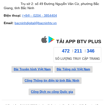
Trụ sở 2: số 49 Đường Nguyễn Văn Cừ, phường Bắc
Giang, tỉnh Bắc Ninh
Điện thoại:
(+84) - 0204 - 3854404
Email:
bacninhdigital@bacninhtv.vn
TẢI APP BTV PLUS
472
211
346
SỐ LƯỢNG TRUY CẬP TRANG
Đài Truyền hình Việt Nam
Đài Tiếng nói Việt Nam
Cổng Thông tin điện tử tỉnh Bắc Ninh
Cổng Dịch vụ công Quốc gia