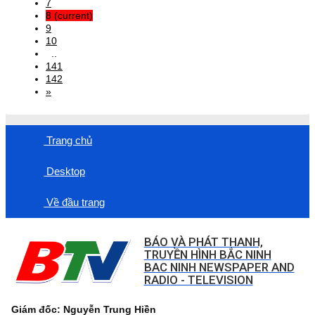
7
8
(current)
9
10
..
141
142
»
Trang chủ
Desktop
Về đầu trang
BÁO VÀ PHÁT THANH,
TRUYỀN HÌNH BẮC NINH
BAC NINH NEWSPAPER AND
RADIO - TELEVISION
Giám đốc: Nguyễn Trung Hiền