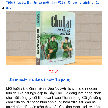
Tiểu thuyết: Ba lần và một lần (P18) - Chương trình phát
thanh
Tải về
Tiểu thuyết: Ba lần và một lần (P18)
Một buổi sáng định mệnh, Sáu Nguyện lang thang ra quán
bún riêu và bất ngờ gặp lại Bảy Thu. Cô đang làm công nhân
cho một công ty dệt liên doanh của Thành Long. Cô gái dũng
cảm của đội nữ pháo binh anh hùng năm xưa sau gần hai
mươi năm đã hoàn toàn thay đổi. Cái lãng mạn tưoi trẻ, căng