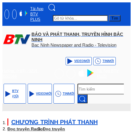
Tải App
BTV
Tìm
PLUS
BÁO VÀ PHÁT THANH, TRUYỀN HÌNH BẮC
NINH
Bac Ninh Newspaper and Radio - Television
VIDEO
MỚI
TIN
MỚI
Hotline: (+84) - 0204 -
Tải App BTV
3555568
PLUS
BTV
VIDEO
MỚI
TIN
MỚI
(CŨ)
CHƯƠNG TRÌNH PHÁT THANH
Đọc truyện Radio
Đọc truyện