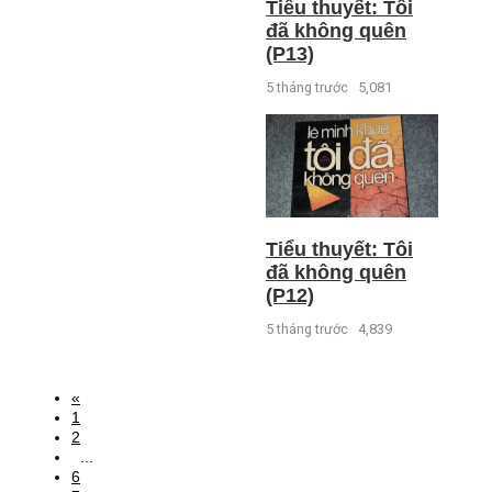
Tiểu thuyết: Tôi
đã không quên
(P13)
5 tháng trước
5,081
Tiểu thuyết: Tôi
đã không quên
(P12)
5 tháng trước
4,839
«
1
2
...
6