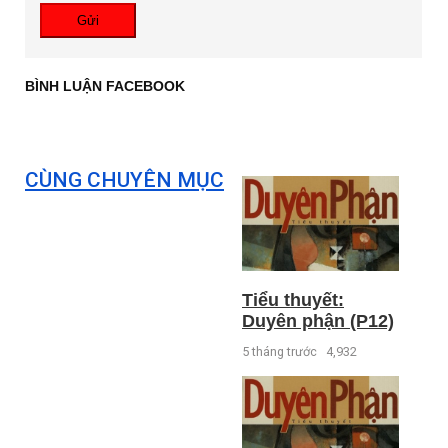
Gửi
BÌNH LUẬN FACEBOOK
CÙNG CHUYÊN MỤC
Tiểu thuyết:
Duyên phận (P12)
5 tháng trước
4,932