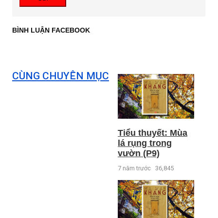
BÌNH LUẬN FACEBOOK
CÙNG CHUYÊN MỤC
Tiểu thuyết: Mùa
lá rụng trong
vườn (P9)
7 năm trước
36,845