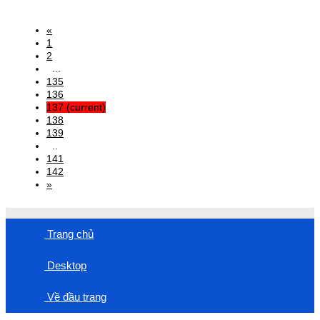
«
1
2
...
135
136
137
(current)
138
139
..
141
142
»
Trang chủ
Desktop
Về đầu trang