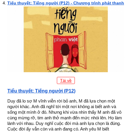
Tiểu thuyết: Tiếng người (P12) - Chương trình phát thanh
Tải về
Tiểu thuyết: Tiếng người (P12)
Duy đã lo sợ M vĩnh viễn rời bỏ anh, M đã lựa chọn một
người khác. Anh đã nghĩ tới một nơi không ai biết anh và
sống một mình ở đó. Nhưng khi vừa nhìn thấy M anh đã vô
cùng mừng rỡ, tim anh thở mạnh đến mức nhói lên. Họ làm
lành với nhau. Duy nghĩ cuộc đời mà anh lựa chọn là đúng.
Cuộc đời ấy vẫn còn và anh đang có. Anh yêu M biết