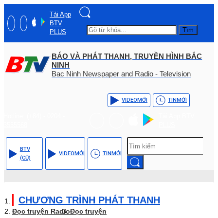
Tải App
BTV
Tìm
PLUS
BÁO VÀ PHÁT THANH, TRUYỀN HÌNH BẮC
NINH
Bac Ninh Newspaper and Radio - Television
VIDEO
MỚI
TIN
MỚI
Hotline: (+84) - 0204 -
Tải App BTV
3555568
PLUS
BTV
VIDEO
MỚI
TIN
MỚI
(CŨ)
CHƯƠNG TRÌNH PHÁT THANH
Đọc truyện Radio
Đọc truyện