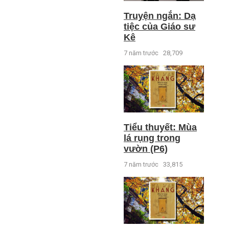
Truyện ngắn: Dạ
tiệc của Giáo sư
Kê
7 năm trước
28,709
Tiểu thuyết: Mùa
lá rụng trong
vườn (P6)
7 năm trước
33,815