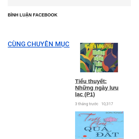
BÌNH LUẬN FACEBOOK
CÙNG CHUYÊN MỤC
Tiểu thuyết:
Những ngày lưu
lạc (P1)
3 tháng trước
10,317