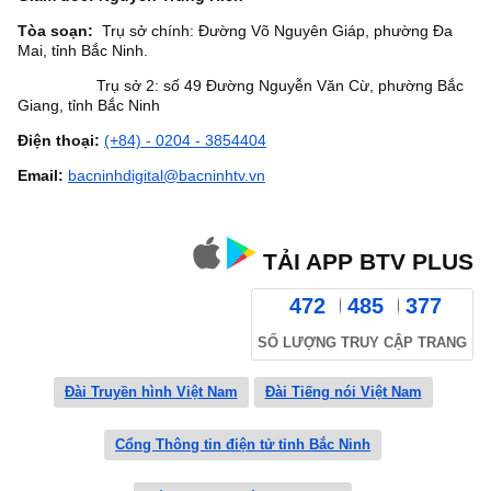
Tòa soạn:
Trụ sở chính: Đường Võ Nguyên Giáp, phường Đa
Mai, tỉnh Bắc Ninh.
Trụ sở 2: số 49 Đường Nguyễn Văn Cừ, phường Bắc
Giang, tỉnh Bắc Ninh
Điện thoại:
(+84) - 0204 - 3854404
Email:
bacninhdigital@bacninhtv.vn
TẢI APP BTV PLUS
472
485
377
SỐ LƯỢNG TRUY CẬP TRANG
Đài Truyền hình Việt Nam
Đài Tiếng nói Việt Nam
Cổng Thông tin điện tử tỉnh Bắc Ninh