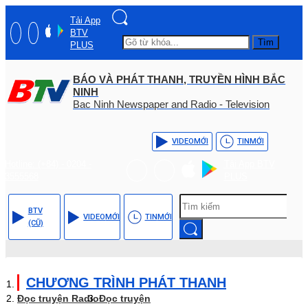
Tải App
BTV
Tìm
PLUS
BÁO VÀ PHÁT THANH, TRUYỀN HÌNH BẮC
NINH
Bac Ninh Newspaper and Radio - Television
VIDEO
MỚI
TIN
MỚI
Hotline: (+84) - 0204 -
Tải App BTV
3555568
PLUS
BTV
VIDEO
MỚI
TIN
MỚI
(CŨ)
CHƯƠNG TRÌNH PHÁT THANH
Đọc truyện Radio
Đọc truyện