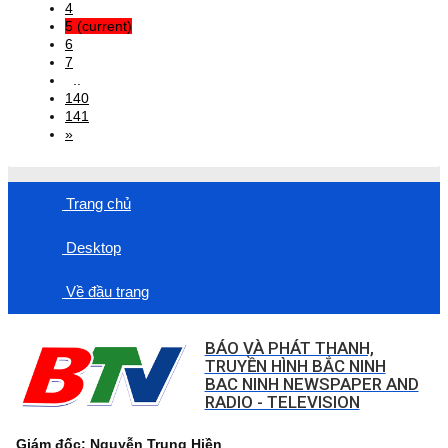
4
5
(current)
6
7
..
140
141
»
Trang chủ
Desktop
Về đầu trang
BÁO VÀ PHÁT THANH,
TRUYỀN HÌNH BẮC NINH
BAC NINH NEWSPAPER AND
RADIO - TELEVISION
Giám đốc: Nguyễn Trung Hiền