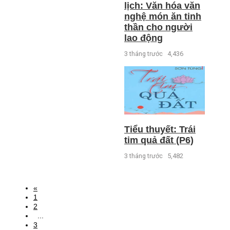
lịch: Văn hóa văn
nghệ món ăn tinh
thần cho người
lao động
3 tháng trước
4,436
Tiểu thuyết: Trái
tim quả đất (P6)
3 tháng trước
5,482
«
1
2
...
3