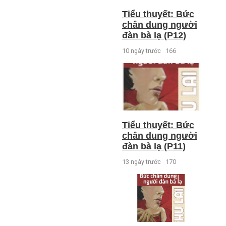
Tiểu thuyết: Bức
chân dung người
đàn bà lạ (P12)
10 ngày trước
166
Tiểu thuyết: Bức
chân dung người
đàn bà lạ (P11)
13 ngày trước
170