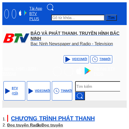
Tải App
BTV
Tìm
PLUS
BÁO VÀ PHÁT THANH, TRUYỀN HÌNH BẮC
NINH
Bac Ninh Newspaper and Radio - Television
VIDEO
MỚI
TIN
MỚI
Hotline: (+84) - 0204 -
Tải App BTV
3555568
PLUS
BTV
VIDEO
MỚI
TIN
MỚI
(CŨ)
CHƯƠNG TRÌNH PHÁT THANH
Đọc truyện Radio
Đọc truyện