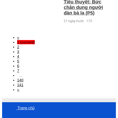
Tiểu thuyết: Bức
chân dung người
đàn bà lạ (P5)
21 ngày trước
175
«
1
(current)
2
3
4
5
6
7
...
140
141
»
Trang chủ