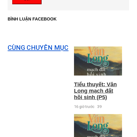
BÌNH LUẬN FACEBOOK
CÙNG CHUYÊN MỤC
Tiểu thuyết: Văn
Long mạch đất
hồi sinh (P5)
16 giờ trước
39