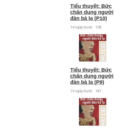
Tiểu thuyết: Bức
chân dung người
đàn bà lạ (P10)
14 ngày trước
158
Tiểu thuyết: Bức
chân dung người
đàn bà lạ (P9)
15 ngày trước
181