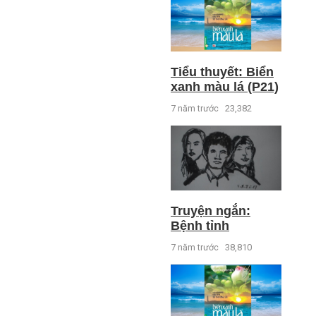
Tiểu thuyết: Biển
xanh màu lá (P21)
7 năm trước
23,382
Truyện ngắn:
Bệnh tỉnh
7 năm trước
38,810