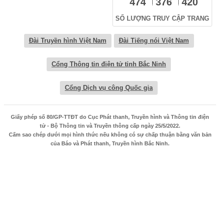
474
376
420
SỐ LƯỢNG TRUY CẬP TRANG
Đài Truyền hình Việt Nam
Đài Tiếng nói Việt Nam
Cổng Thông tin điện tử tỉnh Bắc Ninh
Cổng Dịch vụ công Quốc gia
Giấy phép số 80/GP-TTĐT do Cục Phát thanh, Truyền hình và Thông tin điện
tử - Bộ Thông tin và Truyền thông cấp ngày 25/5/2022.
Cấm sao chép dưới mọi hình thức nếu không có sự chấp thuận bằng văn bản
của Báo và Phát thanh, Truyền hình Bắc Ninh.