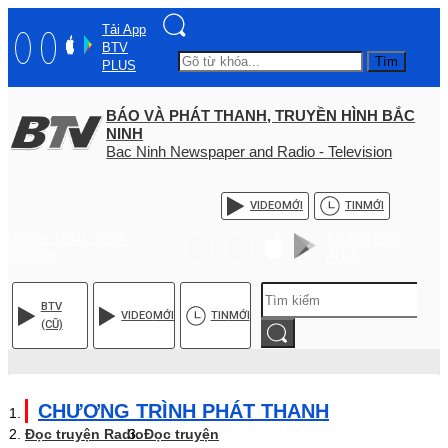
Tải App
BTV
Tìm
PLUS
BÁO VÀ PHÁT THANH, TRUYỀN HÌNH BẮC
NINH
Bac Ninh Newspaper and Radio - Television
VIDEO
MỚI
TIN
MỚI
Hotline: (+84) - 0204 -
Tải App BTV
3555568
PLUS
BTV
VIDEO
MỚI
TIN
MỚI
(CŨ)
CHƯƠNG TRÌNH PHÁT THANH
Đọc truyện Radio
Đọc truyện