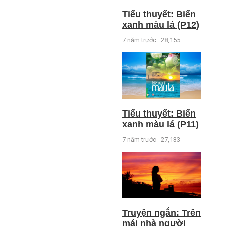
Tiểu thuyết: Biển
xanh màu lá (P12)
7 năm trước
28,155
Tiểu thuyết: Biển
xanh màu lá (P11)
7 năm trước
27,133
Truyện ngắn: Trên
mái nhà người