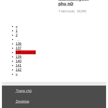
phụ nữ
7 năm trước
39,095
«
1
2
..
136
137
138
(current)
139
140
141
142
»
Trang chủ
Desktop