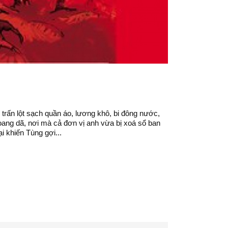
trấn lột sạch quần áo, lương khô, bi đông nước,
hoang dã, nơi mà cả đơn vị anh vừa bị xoá sổ ban
 khiến Tùng gợi...