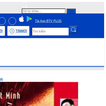
Tìm
Tải App BTV PLUS
ỚI
TIN
MỚI
nh