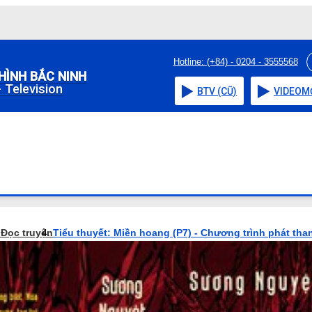
Hotline: (+84) - 0204 - 3555568
HÌNH BẮC NINH
 Television
BTV (CŨ)
VIDEO
M
o
Đọc truyện
Tiểu thuyết: Miền hoang (P7) - Chương trình phát tha