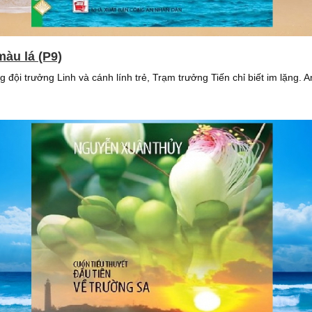
màu lá (P9)
đội trưởng Linh và cánh lính trẻ, Trạm trưởng Tiến chỉ biết im lặng.