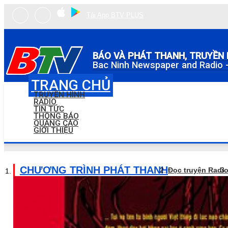
Tải App BTV PLUS
BÁO VÀ PHÁT THANH, TRUYỀN 
Bac Ninh Newspaper and Radio -
TRANG CHỦ
TRUYỀN HÌNH
RADIO
TIN TỨC
THÔNG BÁO
QUẢNG CÁO
GIỚI THIỆU
CHƯƠNG TRÌNH PHÁT THANH
Đọc truyện Radi