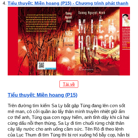
Tiểu thuyết: Miền hoang (P15) - Chương trình phát thanh
Tải về
Tiểu thuyết: Miền hoang (P15)
Trên đường tìm kiếm Sa Ly bắt gặp Tùng đang lên cơn sốt
mê man, cô cởi quần áo lấy thân mình truyền nhiệt giữ ấm
cơ thể anh, Tùng qua cơn nguy hiểm, anh tỉnh dậy khi cả hai
cùng dấu nỗi thẹn thùng, Sa Ly đi tìm chuối rừng chặt thân
cây lấy nước cho anh uống cầm sức. Tên Rô đi theo lệnh
của Lục Thum đi tìm Tùng thì bị rơi xuống hố bẫy cọp, hắn bị