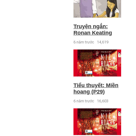
Truyện ngắn:
Ronan Keating
6 năm trước
14,619
Tiểu thuyết: Miền
hoang (P29)
6 năm trước
16,603