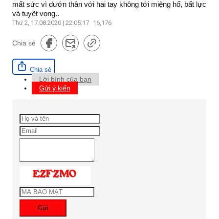
mất sức vì dướn thân với hai tay không tới miệng hố, bất lực
và tuyệt vọng..
Thứ 2, 17.08.2020 | 22:05:17
16,176
Chia sẻ
Chia sẻ
Lời bình của bạn
Gửi ý kiến
Gửi