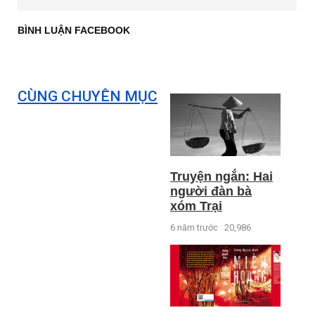
BÌNH LUẬN FACEBOOK
CÙNG CHUYÊN MỤC
Truyện ngắn: Hai
người đàn bà
xóm Trại
6 năm trước
20,986