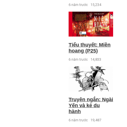
6 năm trước
15,234
Tiểu thuyết: Miền
hoang (P25)
6 năm trước
14,833
Truyện ngắn: Ngài
Yến và kẻ du
hành
6 năm trước
19,487