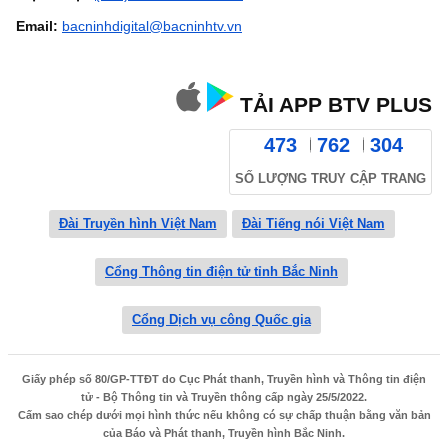
Email:
bacninhdigital@bacninhtv.vn
TẢI APP BTV PLUS
473
762
304
SỐ LƯỢNG TRUY CẬP TRANG
Đài Truyền hình Việt Nam
Đài Tiếng nói Việt Nam
Cổng Thông tin điện tử tỉnh Bắc Ninh
Cổng Dịch vụ công Quốc gia
Giấy phép số 80/GP-TTĐT do Cục Phát thanh, Truyền hình và Thông tin điện
tử - Bộ Thông tin và Truyền thông cấp ngày 25/5/2022.
Cấm sao chép dưới mọi hình thức nếu không có sự chấp thuận bằng văn bản
của Báo và Phát thanh, Truyền hình Bắc Ninh.