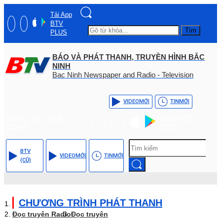
Tải App
BTV
Tìm
PLUS
BÁO VÀ PHÁT THANH, TRUYỀN HÌNH BẮC
NINH
Bac Ninh Newspaper and Radio - Television
VIDEO
MỚI
TIN
MỚI
Hotline: (+84) - 0204 -
Tải App BTV
3555568
PLUS
BTV
VIDEO
MỚI
TIN
MỚI
(CŨ)
CHƯƠNG TRÌNH PHÁT THANH
Đọc truyện Radio
Đọc truyện