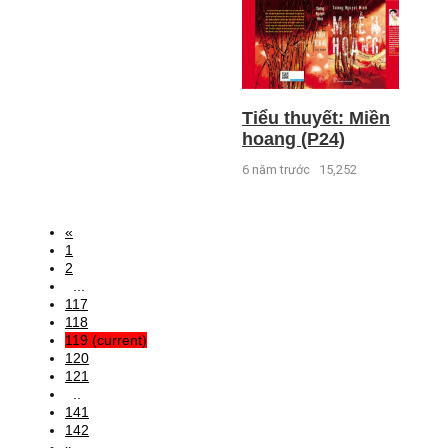
Tiểu thuyết: Miền
hoang (P24)
6 năm trước
15,252
«
1
2
...
117
118
119
(current)
120
121
..
141
142
»