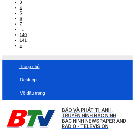
3
4
5
6
7
...
140
141
»
Trang chủ
Desktop
Về đầu trang
BÁO VÀ PHÁT THANH,
TRUYỀN HÌNH BẮC NINH
BAC NINH NEWSPAPER AND
RADIO - TELEVISION