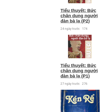
Tiểu thuyết: Bức
chân dung người
đàn bà lạ (P2)
24 ngày trước
174
Tiểu thuyết: Bức
chân dung người
đàn bà lạ (P1)
27 ngày trước
276