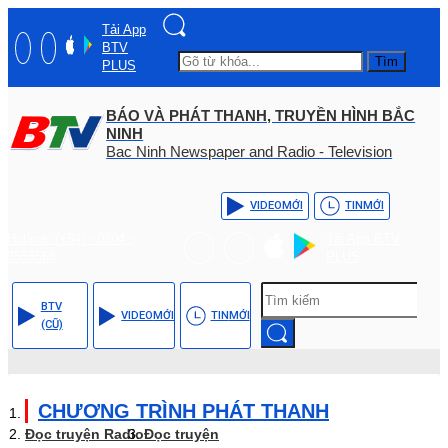
Tải App
BTV
Tìm
PLUS
BÁO VÀ PHÁT THANH, TRUYỀN HÌNH BẮC
NINH
Bac Ninh Newspaper and Radio - Television
VIDEO
MỚI
TIN
MỚI
Hotline: (+84) - 0204 -
Tải App BTV
3555568
PLUS
BTV
VIDEO
MỚI
TIN
MỚI
(CŨ)
CHƯƠNG TRÌNH PHÁT THANH
Đọc truyện Radio
Đọc truyện