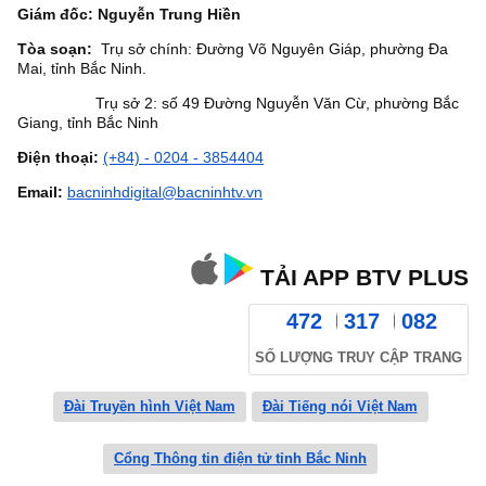
Giám đốc: Nguyễn Trung Hiền
Tòa soạn:
Trụ sở chính: Đường Võ Nguyên Giáp, phường Đa
Mai, tỉnh Bắc Ninh.
Trụ sở 2: số 49 Đường Nguyễn Văn Cừ, phường Bắc
Giang, tỉnh Bắc Ninh
Điện thoại:
(+84) - 0204 - 3854404
Email:
bacninhdigital@bacninhtv.vn
TẢI APP BTV PLUS
472
317
082
SỐ LƯỢNG TRUY CẬP TRANG
Đài Truyền hình Việt Nam
Đài Tiếng nói Việt Nam
Cổng Thông tin điện tử tỉnh Bắc Ninh