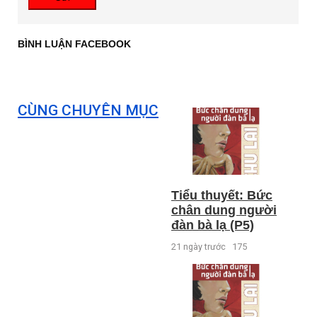
BÌNH LUẬN FACEBOOK
CÙNG CHUYÊN MỤC
Tiểu thuyết: Bức
chân dung người
đàn bà lạ (P5)
21 ngày trước
175