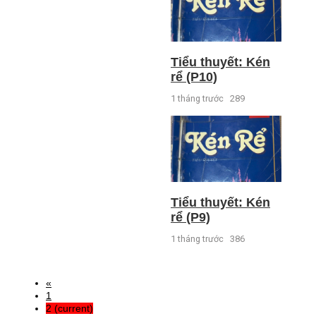
Tiểu thuyết: Kén
rể (P10)
1 tháng trước
289
Tiểu thuyết: Kén
rể (P9)
1 tháng trước
386
«
1
2
(current)