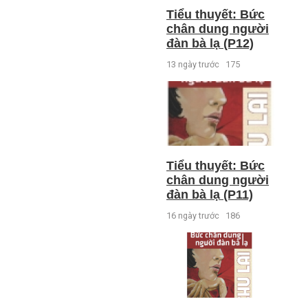
Tiểu thuyết: Bức
chân dung người
đàn bà lạ (P12)
13 ngày trước
175
Tiểu thuyết: Bức
chân dung người
đàn bà lạ (P11)
16 ngày trước
186