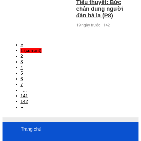
Tiểu thuyết: Bức
chân dung người
đàn bà lạ (P8)
19 ngày trước
142
«
1
(current)
2
3
4
5
6
7
...
141
142
»
Trang chủ