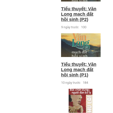
Tiểu thuyết: Văn
Long mạch đất
hồi sinh (P2)
9 ngày trước
100
Tiểu thuyết: Văn
Long mạch đất
hồi sinh (P1)
10 ngày trước
184