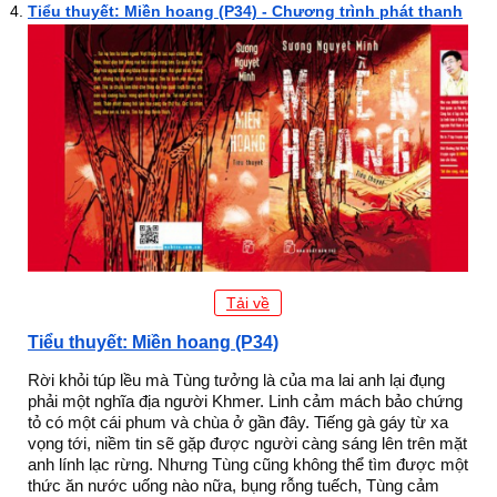
Tiểu thuyết: Miền hoang (P34) - Chương trình phát thanh
Tải về
Tiểu thuyết: Miền hoang (P34)
Rời khỏi túp lều mà Tùng tưởng là của ma lai anh lại đụng
phải một nghĩa địa người Khmer. Linh cảm mách bảo chứng
tỏ có một cái phum và chùa ở gần đây. Tiếng gà gáy từ xa
vọng tới, niềm tin sẽ gặp được người càng sáng lên trên mặt
anh lính lạc rừng. Nhưng Tùng cũng không thể tìm được một
thức ăn nước uống nào nữa, bụng rỗng tuếch, Tùng cảm