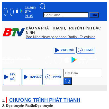
Tải App
BTV
Tìm
PLUS
BÁO VÀ PHÁT THANH, TRUYỀN HÌNH BẮC
NINH
Bac Ninh Newspaper and Radio - Television
VIDEO
MỚI
TIN
MỚI
Hotline: (+84) - 0204 -
Tải App BTV
3555568
PLUS
BTV
VIDEO
MỚI
TIN
MỚI
(CŨ)
CHƯƠNG TRÌNH PHÁT THANH
Đọc truyện Radio
Đọc truyện