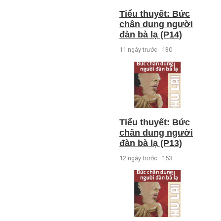
Tiểu thuyết: Bức
chân dung người
đàn bà lạ (P14)
11 ngày trước
130
Tiểu thuyết: Bức
chân dung người
đàn bà lạ (P13)
12 ngày trước
153