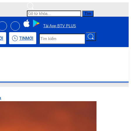
Tìm
Tải App BTV PLUS
ỚI
TIN
MỚI
h