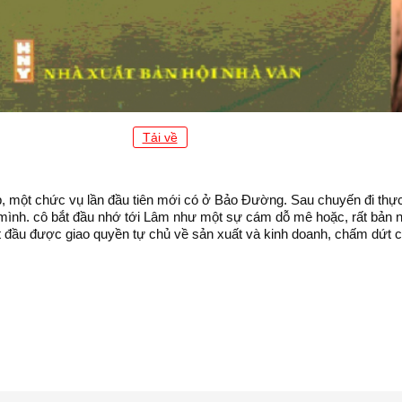
Tải về
p, một chức vụ lần đầu tiên mới có ở Bảo Đường. Sau chuyến đi thự
mình. cô bắt đầu nhớ tới Lâm như một sự cám dỗ mê hoặc, rất bản n
đầu được giao quyền tự chủ về sản xuất và kinh doanh, chấm dứt cơ