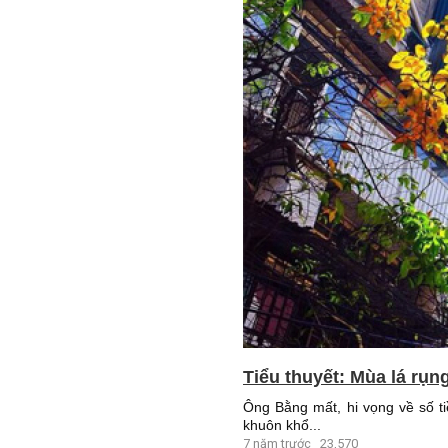
Tiểu thuyết: Mùa lá rụn
Ông Bằng mất, hi vọng về số ti
khuôn khổ...
7 năm trước
23,570