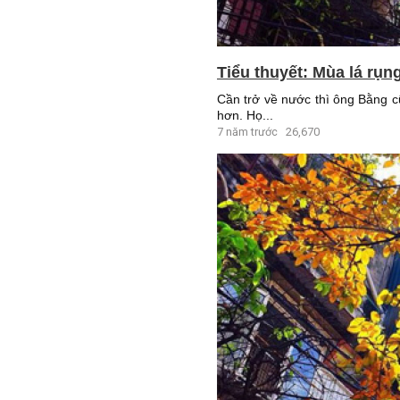
Tiểu thuyết: Mùa lá rụn
Cần trở về nước thì ông Bằng c
hơn. Họ...
7 năm trước
26,670