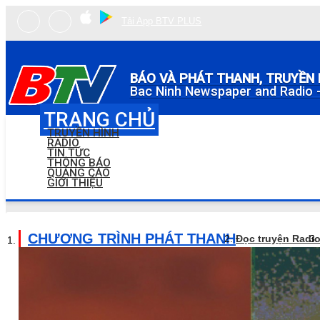
Tải App BTV PLUS
BÁO VÀ PHÁT THANH, TRUYỀN 
Bac Ninh Newspaper and Radio -
TRANG CHỦ
TRUYỀN HÌNH
RADIO
TIN TỨC
THÔNG BÁO
QUẢNG CÁO
GIỚI THIỆU
CHƯƠNG TRÌNH PHÁT THANH
Đọc truyện Radi