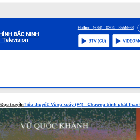
Hotline: (+84) - 0204 - 3555568
HÌNH BẮC NINH
 Television
BTV (CŨ)
VIDEO
M
o
Đọc truyện
Tiểu thuyết: Vùng xoáy (P4) - Chương trình phát than