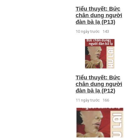
Tiểu thuyết: Bức
chân dung người
đàn bà lạ (P13)
10 ngày trước
143
Tiểu thuyết: Bức
chân dung người
đàn bà lạ (P12)
11 ngày trước
166