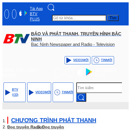
Tải App
BTV
Tìm
PLUS
BÁO VÀ PHÁT THANH, TRUYỀN HÌNH BẮC
NINH
Bac Ninh Newspaper and Radio - Television
VIDEO
MỚI
TIN
MỚI
Hotline: (+84) - 0204 -
Tải App BTV
3555568
PLUS
BTV
VIDEO
MỚI
TIN
MỚI
(CŨ)
CHƯƠNG TRÌNH PHÁT THANH
Đọc truyện Radio
Đọc truyện