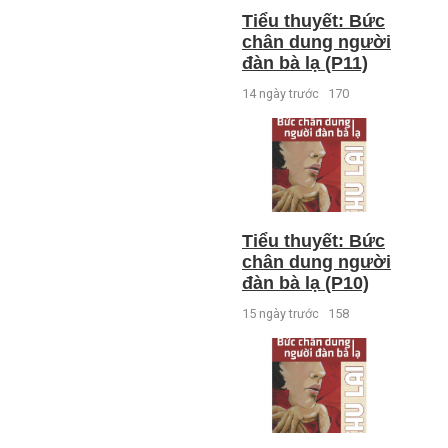
Tiểu thuyết: Bức
chân dung người
đàn bà lạ (P11)
14 ngày trước
170
Tiểu thuyết: Bức
chân dung người
đàn bà lạ (P10)
15 ngày trước
158