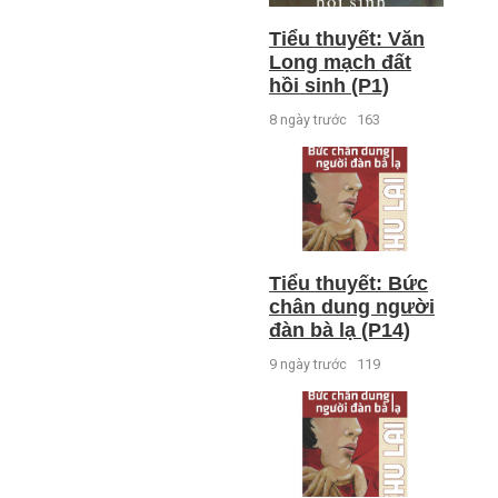
Tiểu thuyết: Văn
Long mạch đất
hồi sinh (P1)
8 ngày trước
163
Tiểu thuyết: Bức
chân dung người
đàn bà lạ (P14)
9 ngày trước
119