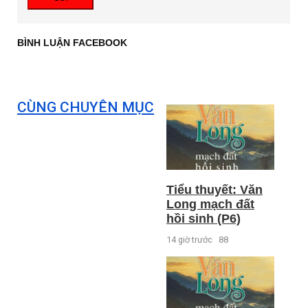
BÌNH LUẬN FACEBOOK
CÙNG CHUYÊN MỤC
Tiểu thuyết: Văn
Long mạch đất
hồi sinh (P6)
14 giờ trước
88