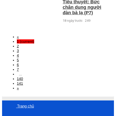
Tiểu thuyết: Bức
chân dung người
đàn bà lạ (P7)
18 ngày trước
249
«
1
(current)
2
3
4
5
6
7
...
140
141
»
Trang chủ