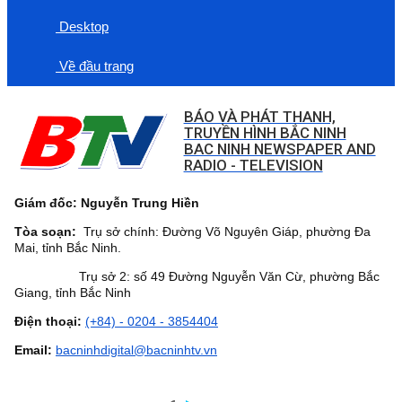
Desktop
Về đầu trang
BÁO VÀ PHÁT THANH,
TRUYỀN HÌNH BẮC NINH
BAC NINH NEWSPAPER AND
RADIO - TELEVISION
Giám đốc: Nguyễn Trung Hiền
Tòa soạn:
Trụ sở chính: Đường Võ Nguyên Giáp, phường Đa
Mai, tỉnh Bắc Ninh.
Trụ sở 2: số 49 Đường Nguyễn Văn Cừ, phường Bắc
Giang, tỉnh Bắc Ninh
Điện thoại:
(+84) - 0204 - 3854404
Email:
bacninhdigital@bacninhtv.vn