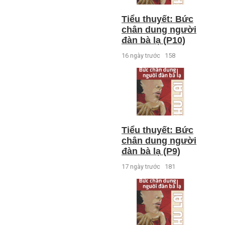
Tiểu thuyết: Bức
chân dung người
đàn bà lạ (P10)
16 ngày trước
158
Tiểu thuyết: Bức
chân dung người
đàn bà lạ (P9)
17 ngày trước
181