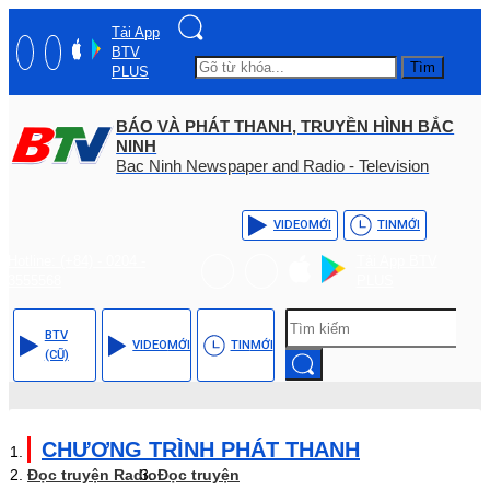
Tải App
BTV
Tìm
PLUS
BÁO VÀ PHÁT THANH, TRUYỀN HÌNH BẮC
NINH
Bac Ninh Newspaper and Radio - Television
VIDEO
MỚI
TIN
MỚI
Hotline: (+84) - 0204 -
Tải App BTV
3555568
PLUS
BTV
VIDEO
MỚI
TIN
MỚI
(CŨ)
CHƯƠNG TRÌNH PHÁT THANH
Đọc truyện Radio
Đọc truyện