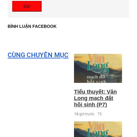
Gửi
BÌNH LUẬN FACEBOOK
CÙNG CHUYÊN MỤC
Tiểu thuyết: Văn
Long mạch đất
hồi sinh (P7)
18 giờ trước
75