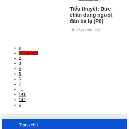
Tiểu thuyết: Bức
chân dung người
đàn bà lạ (P8)
18 ngày trước
142
«
1
(current)
2
3
4
5
6
7
...
141
142
»
Trang chủ