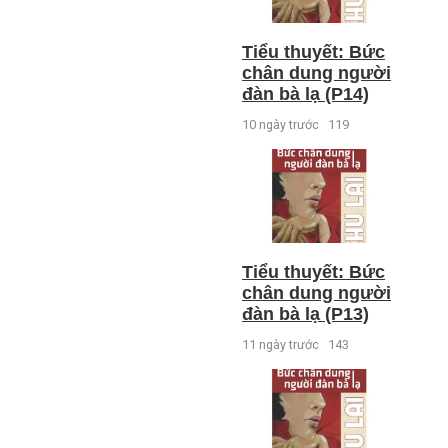
Tiểu thuyết: Bức
chân dung người
đàn bà lạ (P14)
10 ngày trước
119
Tiểu thuyết: Bức
chân dung người
đàn bà lạ (P13)
11 ngày trước
143