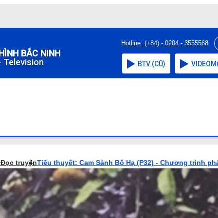
Hotline: (+84) - 0204 - 3555568
HÌNH BẮC NINH
 Television
BTV (CŨ)
VIDEO
M
o
Đọc truyện
Tiểu thuyết: Cam Sành Bố Hạ (P32) - Chương trình ph