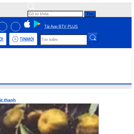
Tìm
Tải App BTV PLUS
ỚI
TIN
MỚI
át thanh