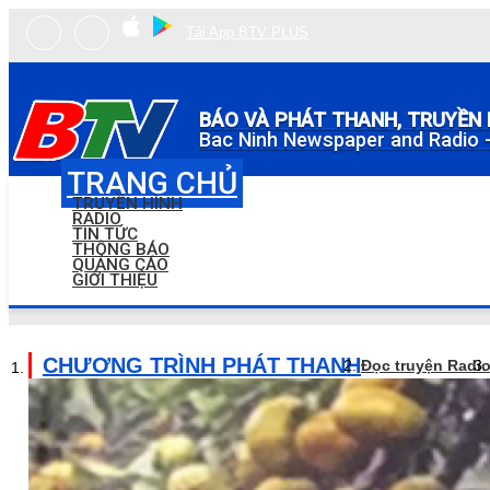
Tải App BTV PLUS
BÁO VÀ PHÁT THANH, TRUYỀN 
Bac Ninh Newspaper and Radio -
TRANG CHỦ
TRUYỀN HÌNH
RADIO
TIN TỨC
THÔNG BÁO
QUẢNG CÁO
GIỚI THIỆU
CHƯƠNG TRÌNH PHÁT THANH
Đọc truyện Radi