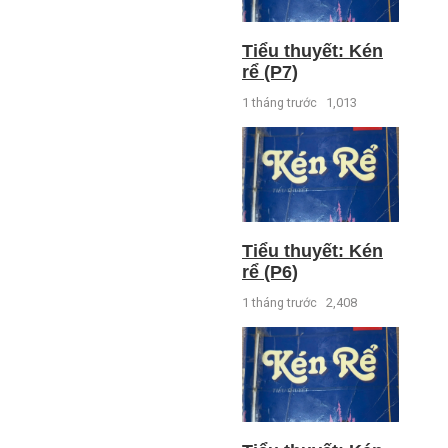
Tiểu thuyết: Kén
rể (P7)
1 tháng trước
1,013
Tiểu thuyết: Kén
rể (P6)
1 tháng trước
2,408