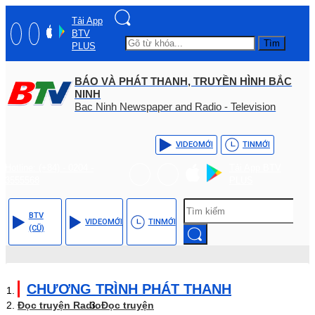
Tải App
BTV
Tìm
PLUS
BÁO VÀ PHÁT THANH, TRUYỀN HÌNH BẮC
NINH
Bac Ninh Newspaper and Radio - Television
VIDEO
MỚI
TIN
MỚI
Hotline: (+84) - 0204 -
Tải App BTV
3555568
PLUS
BTV
VIDEO
MỚI
TIN
MỚI
(CŨ)
CHƯƠNG TRÌNH PHÁT THANH
Đọc truyện Radio
Đọc truyện