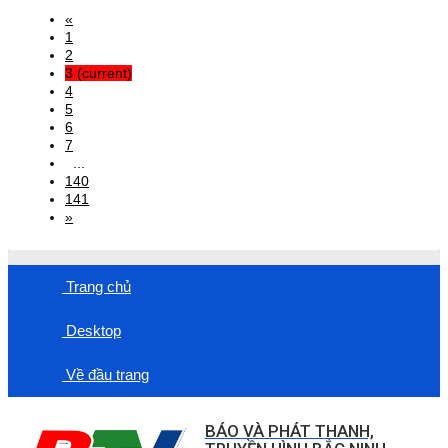
«
1
2
3
(current)
4
5
6
7
...
140
141
»
Trang chủ
Desktop
Về đầu trang
BÁO VÀ PHÁT THANH,