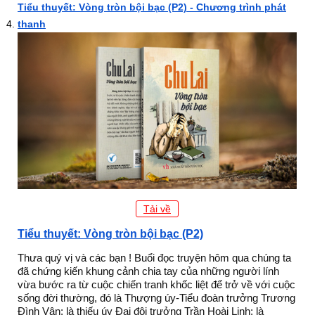
Tiểu thuyết: Vòng tròn bội bạc (P2) - Chương trình phát
thanh
Tải về
Tiểu thuyết: Vòng tròn bội bạc (P2)
Thưa quý vị và các bạn ! Buổi đọc truyện hôm qua chúng ta
đã chứng kiến khung cảnh chia tay của những người lính
vừa bước ra từ cuộc chiến tranh khốc liệt để trở về với cuộc
sống đời thường, đó là Thượng úy-Tiểu đoàn trưởng Trương
Đình Vận; là thiếu úy Đại đội trưởng Trần Hoài Linh; là