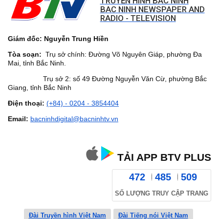
TRUYỀN HÌNH BẮC NINH
BAC NINH NEWSPAPER AND
RADIO - TELEVISION
Giám đốc: Nguyễn Trung Hiền
Tòa soạn:
Trụ sở chính: Đường Võ Nguyên Giáp, phường Đa
Mai, tỉnh Bắc Ninh.
Trụ sở 2: số 49 Đường Nguyễn Văn Cừ, phường Bắc
Giang, tỉnh Bắc Ninh
Điện thoại:
(+84) - 0204 - 3854404
Email:
bacninhdigital@bacninhtv.vn
TẢI APP BTV PLUS
472
485
509
SỐ LƯỢNG TRUY CẬP TRANG
Đài Truyền hình Việt Nam
Đài Tiếng nói Việt Nam