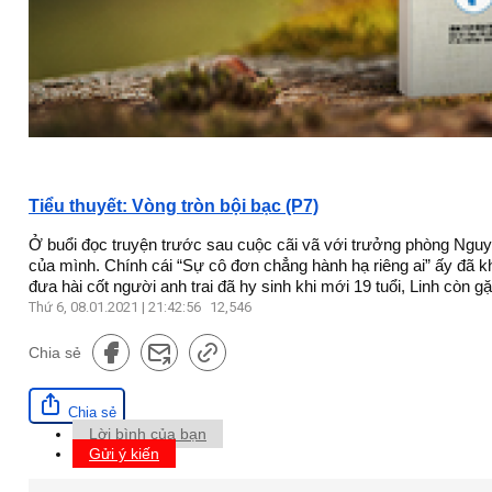
Tiểu thuyết: Vòng tròn bội bạc (P7)
Ở buổi đọc truyện trước sau cuộc cãi vã với trưởng phòng Nguyễn
của mình. Chính cái “Sự cô đơn chẳng hành hạ riêng ai” ấy đã 
đưa hài cốt người anh trai đã hy sinh khi mới 19 tuổi, Linh còn 
Thứ 6, 08.01.2021 | 21:42:56
12,546
Chia sẻ
Chia sẻ
Lời bình của bạn
Gửi ý kiến