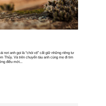
nơi anh gọi là “chòi vịt” cất giữ những riêng tư
óm Thủy. Và trên chuyến tàu anh cùng mẹ đi tìm
ững điều mới...