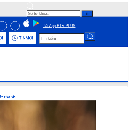
Tìm
Tải App BTV PLUS
ỚI
TIN
MỚI
át thanh