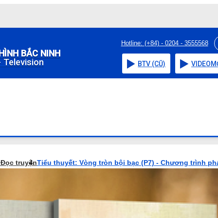
Hotline: (+84) - 0204 - 3555568
HÌNH BẮC NINH
 Television
BTV (CŨ)
VIDEO
M
o
Đọc truyện
Tiểu thuyết: Vòng tròn bội bạc (P7) - Chương trình ph