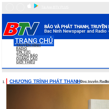
Tải App BTV PLUS
BÁO VÀ PHÁT THANH, TRUYỀN 
Bac Ninh Newspaper and Radio -
TRANG CHỦ
TRUYỀN HÌNH
RADIO
TIN TỨC
THÔNG BÁO
QUẢNG CÁO
GIỚI THIỆU
CHƯƠNG TRÌNH PHÁT THANH
Đọc truyện Radi