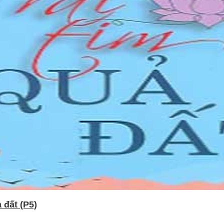
ả đất (P5)