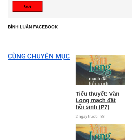
Gửi
BÌNH LUẬN FACEBOOK
CÙNG CHUYÊN MỤC
Tiểu thuyết: Văn
Long mạch đất
hồi sinh (P7)
2 ngày trước
83