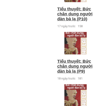
Tiểu thuyết: Bức
chân dung người
đàn bà lạ (P10)
17 ngày trước
158
Tiểu thuyết: Bức
chân dung người
đàn bà lạ (P9)
18 ngày trước
181