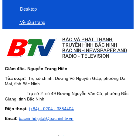
Desktop
Về đầu trang
BÁO VÀ PHÁT THANH,
TRUYỀN HÌNH BẮC NINH
BAC NINH NEWSPAPER AND
RADIO - TELEVISION
Giám đốc: Nguyễn Trung Hiền
Tòa soạn:
Trụ sở chính: Đường Võ Nguyên Giáp, phường Đa
Mai, tỉnh Bắc Ninh.
Trụ sở 2: số 49 Đường Nguyễn Văn Cừ, phường Bắc
Giang, tỉnh Bắc Ninh
Điện thoại:
(+84) - 0204 - 3854404
Email:
bacninhdigital@bacninhtv.vn