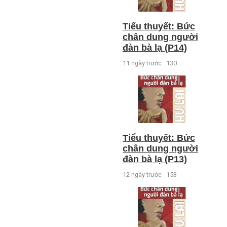
Tiểu thuyết: Bức
chân dung người
đàn bà lạ (P14)
11 ngày trước
130
Tiểu thuyết: Bức
chân dung người
đàn bà lạ (P13)
12 ngày trước
153