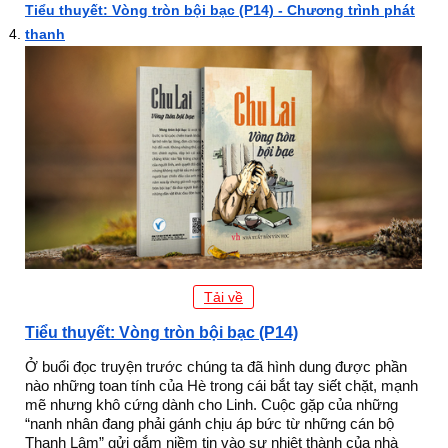
Tiểu thuyết: Vòng tròn bội bạc (P14) - Chương trình phát
thanh
Tải về
Tiểu thuyết: Vòng tròn bội bạc (P14)
Ở buổi đọc truyện trước chúng ta đã hình dung được phần
nào những toan tính của Hè trong cái bắt tay siết chặt, mạnh
mẽ nhưng khô cứng dành cho Linh. Cuộc gặp của những
“nanh nhân đang phải gánh chịu áp bức từ những cán bộ
Thanh Lâm” gửi gắm niềm tin vào sự nhiệt thành của nhà