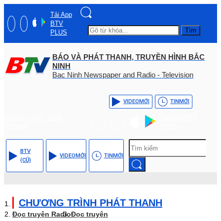
Tải App
BTV
Tìm
PLUS
BÁO VÀ PHÁT THANH, TRUYỀN HÌNH BẮC
NINH
Bac Ninh Newspaper and Radio - Television
VIDEO
MỚI
TIN
MỚI
Hotline: (+84) - 0204 -
Tải App BTV
3555568
PLUS
BTV
VIDEO
MỚI
TIN
MỚI
(CŨ)
CHƯƠNG TRÌNH PHÁT THANH
Đọc truyện Radio
Đọc truyện