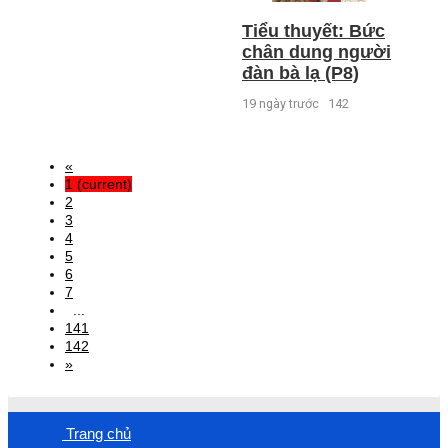
Tiểu thuyết: Bức
chân dung người
đàn bà lạ (P8)
19 ngày trước
142
«
1
(current)
2
3
4
5
6
7
...
141
142
»
Trang chủ