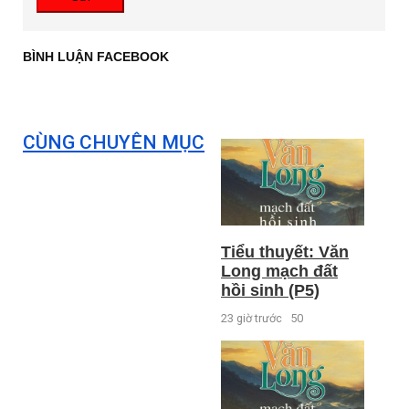
BÌNH LUẬN FACEBOOK
CÙNG CHUYÊN MỤC
Tiểu thuyết: Văn
Long mạch đất
hồi sinh (P5)
23 giờ trước
50