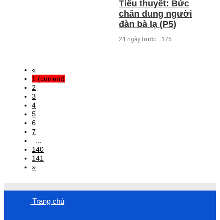
Tiểu thuyết: Bức
chân dung người
đàn bà lạ (P5)
21 ngày trước
175
«
1
(current)
2
3
4
5
6
7
...
140
141
»
Trang chủ