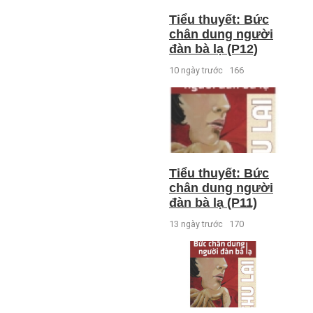
Tiểu thuyết: Bức
chân dung người
đàn bà lạ (P12)
10 ngày trước
166
Tiểu thuyết: Bức
chân dung người
đàn bà lạ (P11)
13 ngày trước
170