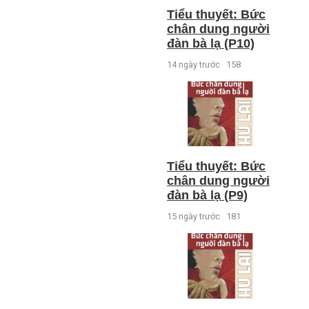
Tiểu thuyết: Bức
chân dung người
đàn bà lạ (P10)
14 ngày trước
158
Tiểu thuyết: Bức
chân dung người
đàn bà lạ (P9)
15 ngày trước
181