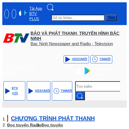
Tải App
BTV
Tìm
PLUS
BÁO VÀ PHÁT THANH, TRUYỀN HÌNH BẮC
NINH
Bac Ninh Newspaper and Radio - Television
VIDEO
MỚI
TIN
MỚI
Hotline: (+84) - 0204 -
Tải App BTV
3555568
PLUS
BTV
VIDEO
MỚI
TIN
MỚI
(CŨ)
CHƯƠNG TRÌNH PHÁT THANH
Đọc truyện Radio
Đọc truyện