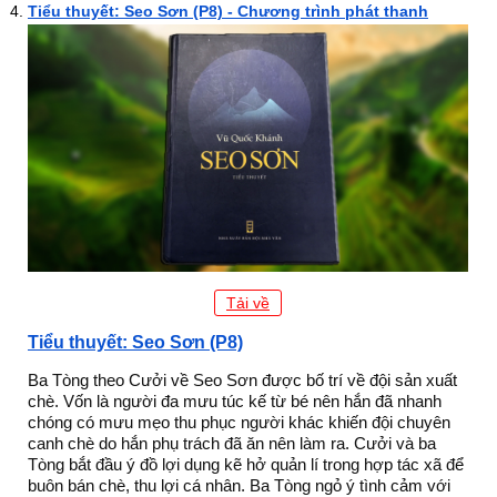
Tiểu thuyết: Seo Sơn (P8) - Chương trình phát thanh
Tải về
Tiểu thuyết: Seo Sơn (P8)
Ba Tòng theo Cưởi về Seo Sơn được bố trí về đội sản xuất
chè. Vốn là người đa mưu túc kế từ bé nên hắn đã nhanh
chóng có mưu mẹo thu phục người khác khiến đội chuyên
canh chè do hắn phụ trách đã ăn nên làm ra. Cưởi và ba
Tòng bắt đầu ý đồ lợi dụng kẽ hở quản lí trong hợp tác xã để
buôn bán chè, thu lợi cá nhân. Ba Tòng ngỏ ý tình cảm với