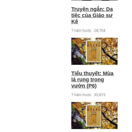
Truyện ngắn: Dạ
tiệc của Giáo sư
Kê
7 năm trước
28,704
Tiểu thuyết: Mùa
lá rụng trong
vườn (P6)
7 năm trước
33,815