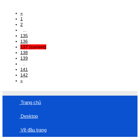
«
1
2
...
135
136
137
(current)
138
139
..
141
142
»
Trang chủ
Desktop
Về đầu trang