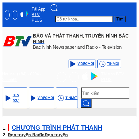
Tải App
BTV
Tìm
PLUS
BÁO VÀ PHÁT THANH, TRUYỀN HÌNH BẮC
NINH
Bac Ninh Newspaper and Radio - Television
VIDEO
MỚI
TIN
MỚI
Hotline: (+84) - 0204 -
Tải App BTV
3555568
PLUS
BTV
VIDEO
MỚI
TIN
MỚI
(CŨ)
CHƯƠNG TRÌNH PHÁT THANH
Đọc truyện Radio
Đọc truyện