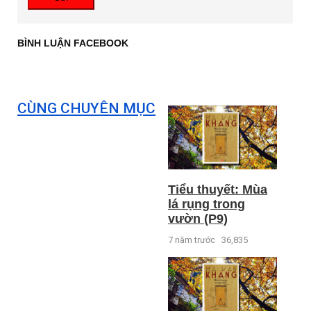
BÌNH LUẬN FACEBOOK
CÙNG CHUYÊN MỤC
Tiểu thuyết: Mùa
lá rụng trong
vườn (P9)
7 năm trước
36,835