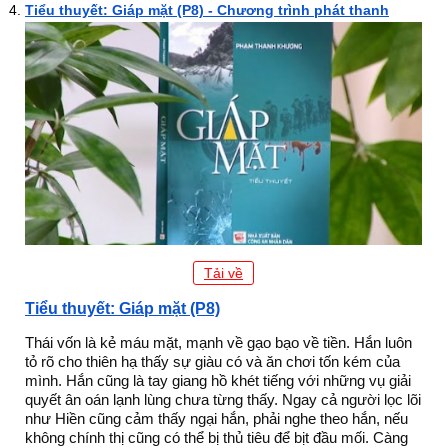
Tiểu thuyết: Giáp mặt (P8) - Chương trình phát thanh
Tải về
Tiểu thuyết: Giáp mặt (P8)
Thái vốn là kẻ máu mặt, mạnh về gạo bạo về tiền. Hắn luôn
tỏ rõ cho thiên hạ thấy sự giàu có và ăn chơi tốn kém của
mình. Hắn cũng là tay giang hồ khét tiếng với những vụ giải
quyết ân oán lạnh lùng chưa từng thấy. Ngay cả người lọc lõi
như Hiền cũng cảm thấy ngại hắn, phải nghe theo hắn, nếu
không chính thị cũng có thể bị thủ tiêu để bịt đầu mối. Càng