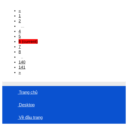
«
1
2
...
4
5
6
(current)
7
8
..
140
141
»
Trang chủ
Desktop
Về đầu trang