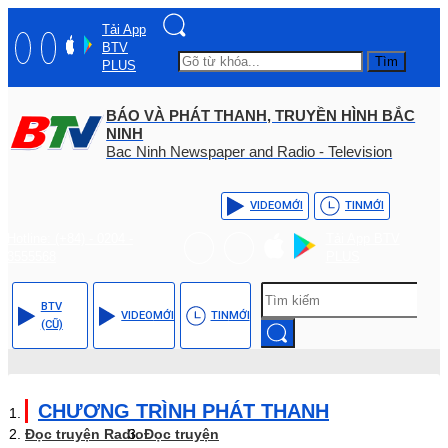
Tải App
BTV
Tìm
PLUS
BÁO VÀ PHÁT THANH, TRUYỀN HÌNH BẮC
NINH
Bac Ninh Newspaper and Radio - Television
VIDEO
MỚI
TIN
MỚI
Hotline: (+84) - 0204 -
Tải App BTV
3555568
PLUS
BTV
VIDEO
MỚI
TIN
MỚI
(CŨ)
CHƯƠNG TRÌNH PHÁT THANH
Đọc truyện Radio
Đọc truyện