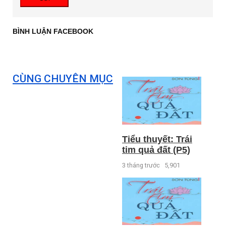
BÌNH LUẬN FACEBOOK
CÙNG CHUYÊN MỤC
Tiểu thuyết: Trái
tim quả đất (P5)
3 tháng trước
5,901