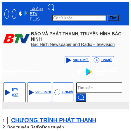
Tải App
BTV
Tìm
PLUS
BÁO VÀ PHÁT THANH, TRUYỀN HÌNH BẮC
NINH
Bac Ninh Newspaper and Radio - Television
VIDEO
MỚI
TIN
MỚI
Hotline: (+84) - 0204 -
Tải App BTV
3555568
PLUS
BTV
VIDEO
MỚI
TIN
MỚI
(CŨ)
CHƯƠNG TRÌNH PHÁT THANH
Đọc truyện Radio
Đọc truyện