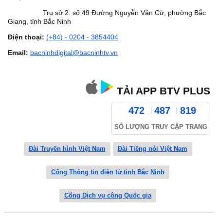
Trụ sở 2: số 49 Đường Nguyễn Văn Cừ, phường Bắc
Giang, tỉnh Bắc Ninh
Điện thoại:
(+84) - 0204 - 3854404
Email:
bacninhdigital@bacninhtv.vn
TẢI APP BTV PLUS
472
487
819
SỐ LƯỢNG TRUY CẬP TRANG
Đài Truyền hình Việt Nam
Đài Tiếng nói Việt Nam
Cổng Thông tin điện tử tỉnh Bắc Ninh
Cổng Dịch vụ công Quốc gia