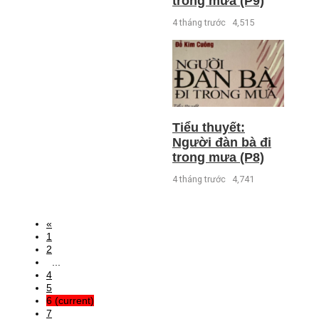
trong mưa (P9)
4 tháng trước
4,515
Tiểu thuyết:
Người đàn bà đi
trong mưa (P8)
4 tháng trước
4,741
«
1
2
...
4
5
6
(current)
7