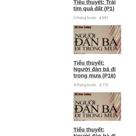
Tiểu thuyết: Trái
tim quả đất (P1)
3 tháng trước
4,991
Tiểu thuyết:
Người đàn bà đi
trong mưa (P16)
4 tháng trước
4,772
Tiểu thuyết: