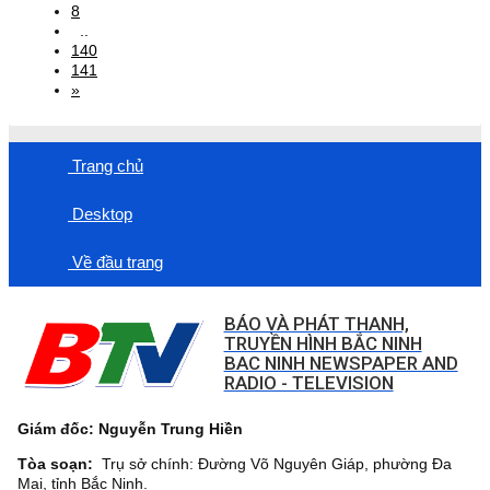
8
..
140
141
»
Trang chủ
Desktop
Về đầu trang
BÁO VÀ PHÁT THANH,
TRUYỀN HÌNH BẮC NINH
BAC NINH NEWSPAPER AND
RADIO - TELEVISION
Giám đốc: Nguyễn Trung Hiền
Tòa soạn:
Trụ sở chính: Đường Võ Nguyên Giáp, phường Đa
Mai, tỉnh Bắc Ninh.