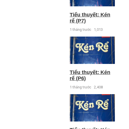
Tiểu thuyết: Kén
rể (P7)
1 tháng trước
1,013
Tiểu thuyết: Kén
rể (P6)
1 tháng trước
2,408