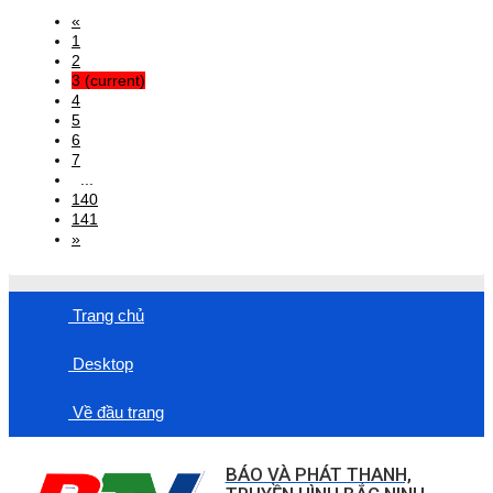
«
1
2
3
(current)
4
5
6
7
...
140
141
»
Trang chủ
Desktop
Về đầu trang
BÁO VÀ PHÁT THANH,