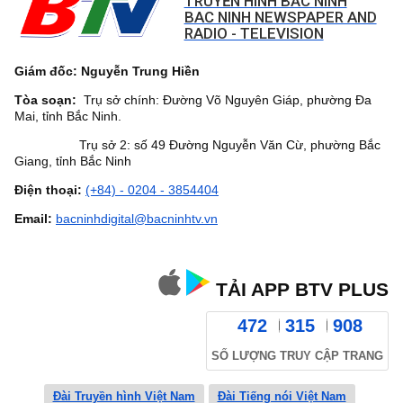
TRUYỀN HÌNH BẮC NINH
BAC NINH NEWSPAPER AND
RADIO - TELEVISION
Giám đốc: Nguyễn Trung Hiền
Tòa soạn:
Trụ sở chính: Đường Võ Nguyên Giáp, phường Đa
Mai, tỉnh Bắc Ninh.
Trụ sở 2: số 49 Đường Nguyễn Văn Cừ, phường Bắc
Giang, tỉnh Bắc Ninh
Điện thoại:
(+84) - 0204 - 3854404
Email:
bacninhdigital@bacninhtv.vn
TẢI APP BTV PLUS
472
315
908
SỐ LƯỢNG TRUY CẬP TRANG
Đài Truyền hình Việt Nam
Đài Tiếng nói Việt Nam