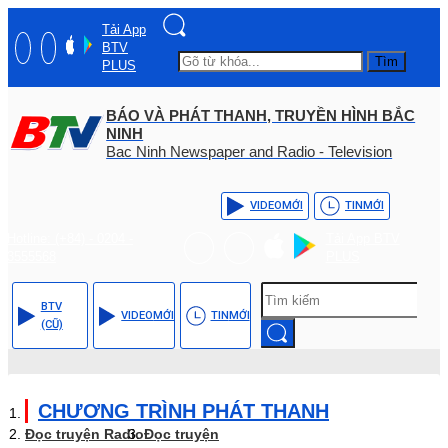
Tải App
BTV
Tìm
PLUS
BÁO VÀ PHÁT THANH, TRUYỀN HÌNH BẮC
NINH
Bac Ninh Newspaper and Radio - Television
VIDEO
MỚI
TIN
MỚI
Hotline: (+84) - 0204 -
Tải App BTV
3555568
PLUS
BTV
VIDEO
MỚI
TIN
MỚI
(CŨ)
CHƯƠNG TRÌNH PHÁT THANH
Đọc truyện Radio
Đọc truyện