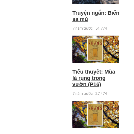
Truyện ngắn: Biển
sa mù
7 năm trước
51,774
Tiểu thuyết: Mùa
lá rụng trong
vườn (P16)
7 năm trước
27,474