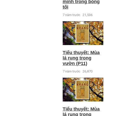
mình trong bóng
tối
7 năm trước
21,536
Tiểu thuyết: Mùa
lá rụng trong
vườn (P11)
7 năm trước
26,870
Tiểu thuyết: Mùa
lá rụng trong