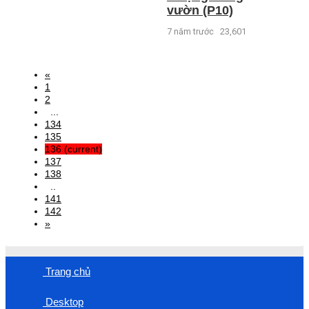
vườn (P10)
7 năm trước
23,601
«
1
2
...
134
135
136
(current)
137
138
..
141
142
»
Trang chủ
Desktop