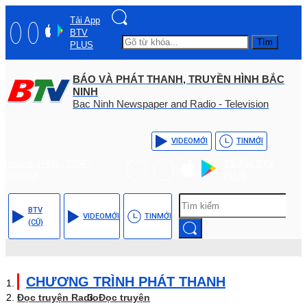
Tải App
BTV
Tìm
PLUS
BÁO VÀ PHÁT THANH, TRUYỀN HÌNH BẮC
NINH
Bac Ninh Newspaper and Radio - Television
VIDEO
MỚI
TIN
MỚI
Hotline: (+84) - 0204 -
Tải App BTV
3555568
PLUS
BTV
VIDEO
MỚI
TIN
MỚI
(CŨ)
CHƯƠNG TRÌNH PHÁT THANH
Đọc truyện Radio
Đọc truyện