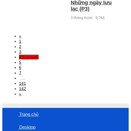
Những ngày lưu
lạc (P3)
3 tháng trước
9,764
«
1
2
3
4
(current)
5
6
7
...
141
142
»
Trang chủ
Desktop