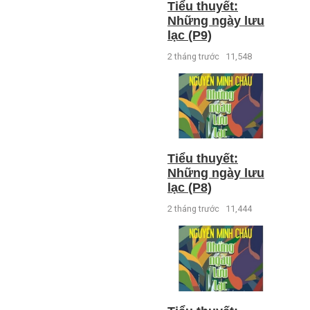
Tiểu thuyết:
Những ngày lưu
lạc (P9)
2 tháng trước
11,548
Tiểu thuyết:
Những ngày lưu
lạc (P8)
2 tháng trước
11,444