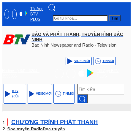
Tải App
BTV
Tìm
PLUS
BÁO VÀ PHÁT THANH, TRUYỀN HÌNH BẮC
NINH
Bac Ninh Newspaper and Radio - Television
VIDEO
MỚI
TIN
MỚI
Hotline: (+84) - 0204 -
Tải App BTV
3555568
PLUS
BTV
VIDEO
MỚI
TIN
MỚI
(CŨ)
CHƯƠNG TRÌNH PHÁT THANH
Đọc truyện Radio
Đọc truyện