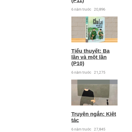
(P11)
6 năm trước
20,896
Tiểu thuyết: Ba
lần và một lần
(P10)
6 năm trước
21,275
Truyện ngắn: Kiệt
tác
6 năm trước
27,845