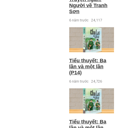
Người về Tranh
Sơn
6 năm trước
24,117
Tiểu thuyết: Ba
lần và một lần
(P14)
6 năm trước
24,726
Tiểu thuyết: Ba
lần và một lần