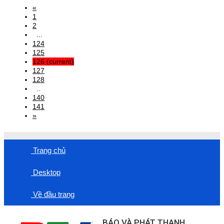
«
1
2
...
124
125
126
(current)
127
128
..
140
141
»
Trang chủ
Desktop
Về đầu trang
BÁO VÀ PHÁT THANH,