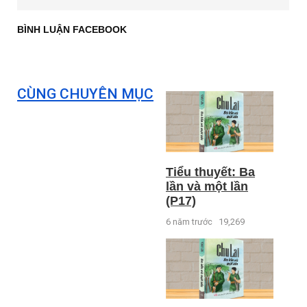
BÌNH LUẬN FACEBOOK
CÙNG CHUYÊN MỤC
Tiểu thuyết: Ba
lần và một lần
(P17)
6 năm trước
19,269