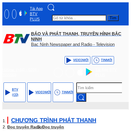
Tải App
BTV
Tìm
PLUS
BÁO VÀ PHÁT THANH, TRUYỀN HÌNH BẮC
NINH
Bac Ninh Newspaper and Radio - Television
VIDEO
MỚI
TIN
MỚI
Hotline: (+84) - 0204 -
Tải App BTV
3555568
PLUS
BTV
VIDEO
MỚI
TIN
MỚI
(CŨ)
CHƯƠNG TRÌNH PHÁT THANH
Đọc truyện Radio
Đọc truyện