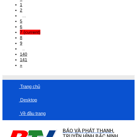
1
2
...
5
6
7
(current)
8
9
..
140
141
»
Trang chủ
Desktop
Về đầu trang
BÁO VÀ PHÁT THANH,
TRUYỀN HÌNH BẮC NINH