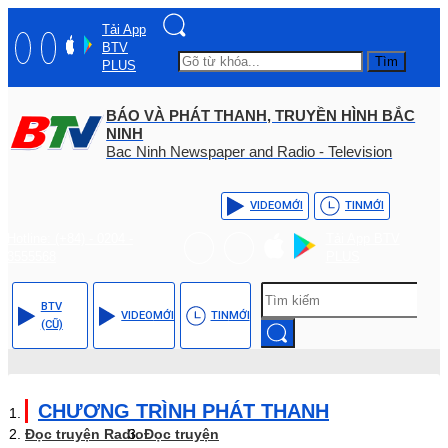
Tải App
BTV
Tìm
PLUS
BÁO VÀ PHÁT THANH, TRUYỀN HÌNH BẮC
NINH
Bac Ninh Newspaper and Radio - Television
VIDEO
MỚI
TIN
MỚI
Hotline: (+84) - 0204 -
Tải App BTV
3555568
PLUS
BTV
VIDEO
MỚI
TIN
MỚI
(CŨ)
CHƯƠNG TRÌNH PHÁT THANH
Đọc truyện Radio
Đọc truyện