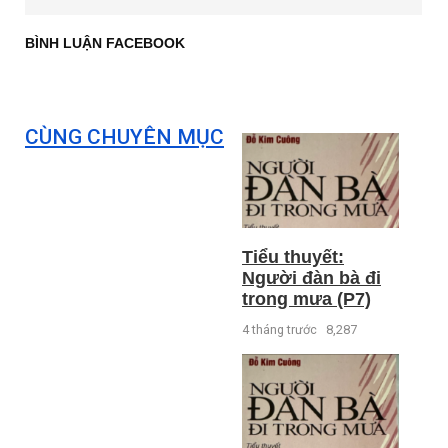
BÌNH LUẬN FACEBOOK
CÙNG CHUYÊN MỤC
Tiểu thuyết:
Người đàn bà đi
trong mưa (P7)
4 tháng trước
8,287