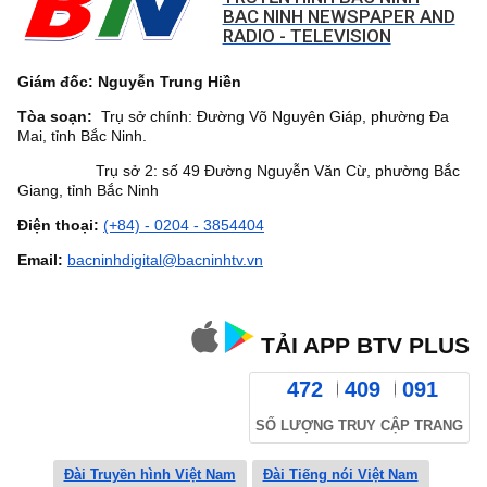
BAC NINH NEWSPAPER AND
RADIO - TELEVISION
Giám đốc: Nguyễn Trung Hiền
Tòa soạn:
Trụ sở chính: Đường Võ Nguyên Giáp, phường Đa
Mai, tỉnh Bắc Ninh.
Trụ sở 2: số 49 Đường Nguyễn Văn Cừ, phường Bắc
Giang, tỉnh Bắc Ninh
Điện thoại:
(+84) - 0204 - 3854404
Email:
bacninhdigital@bacninhtv.vn
TẢI APP BTV PLUS
472
409
091
SỐ LƯỢNG TRUY CẬP TRANG
Đài Truyền hình Việt Nam
Đài Tiếng nói Việt Nam