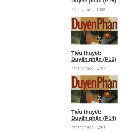
Duyên phận (P16)
4 tháng trước
4,582
Tiểu thuyết:
Duyên phận (P15)
4 tháng trước
5,137
Tiểu thuyết:
Duyên phận (P14)
4 tháng trước
5,281